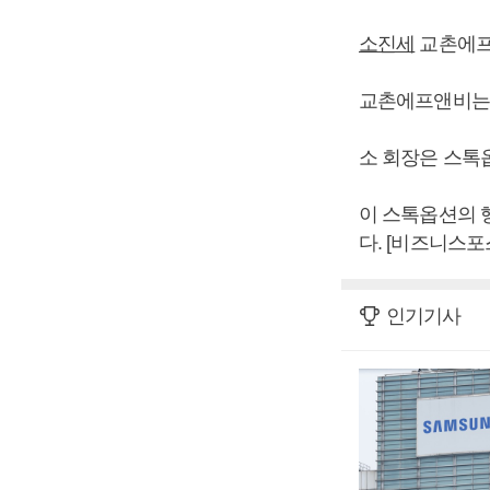
소진세
교촌에프앤
교촌에프앤비는 소
소 회장은 스톡옵
이 스톡옵션의 행
다. [비즈니스포
인기기사