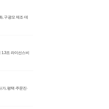
강화, 구광모 제조·데
 1.3조 라이선스비
가, 평택·주문진·