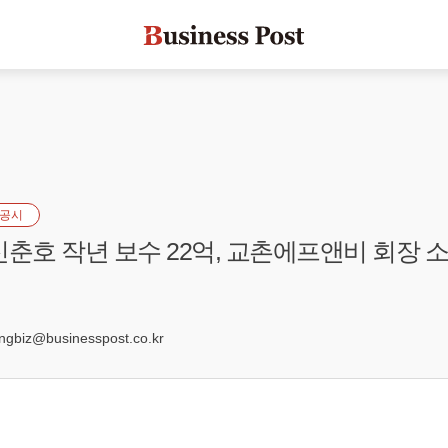
공시
신춘호 작년 보수 22억, 교촌에프앤비 회장 소
7
biz@businesspost.co.kr