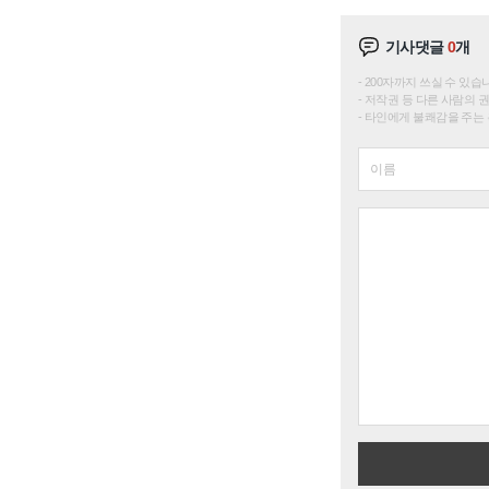
기사댓글
0
개
200자까지 쓰실 수 있습니다. 
저작권 등 다른 사람의 
타인에게 불쾌감을 주는 