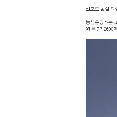
신춘호
농심 회장
농심홀딩스는 1
원 등 7억260