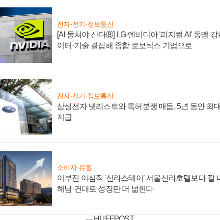
전자·전기·정보통신
[AI 뭉쳐야 산다⑧] LG·엔비디아 '피지컬 AI' 동맹 
이터·기술 결집해 종합 로보틱스 기업으로
전자·전기·정보통신
삼성전자 넷리스트와 특허분쟁 매듭, 5년 동안 최대
지급
소비자·유통
이부진 야심작 '신라스테이' 서울신라호텔보다 잘 나
해남·건대로 성장판 더 넓힌다