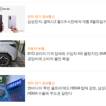
전자·전기·정보통신
삼성전자, 갤럭시Z 폴드8 사전예약 개통 8월31일
자동차·부품
BYD코리아 가격 앞세워 수입차 4위 올랐지만, B
공임비에 소비자 불만 폭발
전자·전기·정보통신
엔비디아 '루빈 울트라'에도 HBM4 탑재 검토, 삼
HBM4 수율에 주도권 갈린다