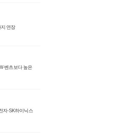
까지 연장
MW·벤츠보다 높은
성전자·SK하이닉스