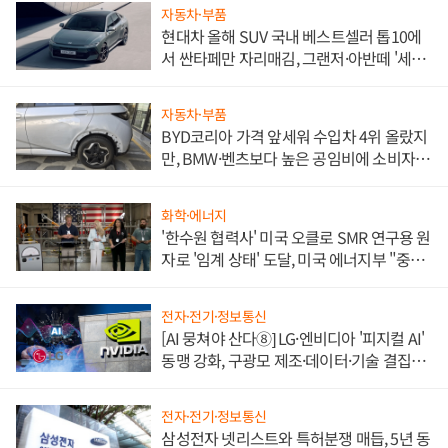
자동차·부품
현대차 올해 SUV 국내 베스트셀러 톱10에
서 싼타페만 자리매김, 그랜저·아반떼 '세단
쌍끌이'로 내수 방어
자동차·부품
BYD코리아 가격 앞세워 수입차 4위 올랐지
만, BMW·벤츠보다 높은 공임비에 소비자
불만 폭발
화학·에너지
'한수원 협력사' 미국 오클로 SMR 연구용 원
자로 '임계 상태' 도달, 미국 에너지부 "중요
한 이정표"
전자·전기·정보통신
[AI 뭉쳐야 산다⑧] LG·엔비디아 '피지컬 AI'
동맹 강화, 구광모 제조·데이터·기술 결집
해 종합 로보틱스 기업으로
전자·전기·정보통신
삼성전자 넷리스트와 특허분쟁 매듭, 5년 동