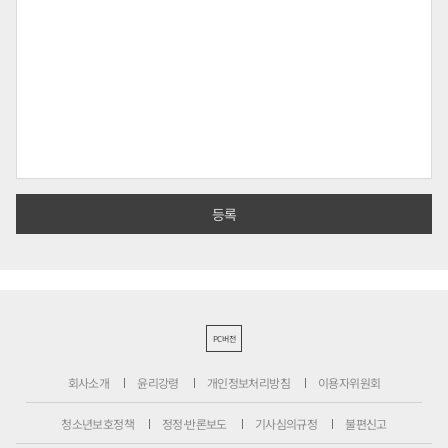
PC버전
회사소개
윤리강령
개인정보처리방침
이용자위원회
청소년보호정책
정정·반론보도
기사심의규정
불편신고