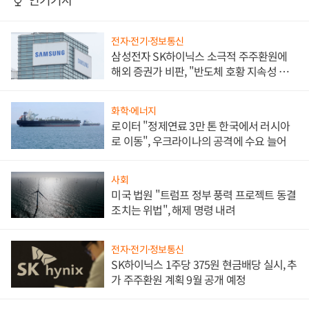
전자·전기·정보통신
삼성전자 SK하이닉스 소극적 주주환원에
해외 증권가 비판, "반도체 호황 지속성 의
문"
화학·에너지
로이터 "정제연료 3만 톤 한국에서 러시아
로 이동", 우크라이나의 공격에 수요 늘어
사회
미국 법원 "트럼프 정부 풍력 프로젝트 동결
조치는 위법", 해제 명령 내려
전자·전기·정보통신
SK하이닉스 1주당 375원 현금배당 실시, 추
가 주주환원 계획 9월 공개 예정