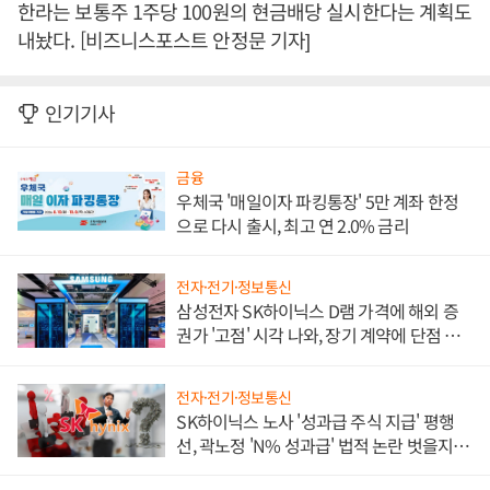
한라는 보통주 1주당 100원의 현금배당 실시한다는 계획도
내놨다. [비즈니스포스트 안정문 기자]
인기기사
금융
우체국 '매일이자 파킹통장' 5만 계좌 한정
으로 다시 출시, 최고 연 2.0% 금리
전자·전기·정보통신
삼성전자 SK하이닉스 D램 가격에 해외 증
권가 '고점' 시각 나와, 장기 계약에 단점 부
각
전자·전기·정보통신
SK하이닉스 노사 '성과급 주식 지급' 평행
선, 곽노정 'N% 성과급' 법적 논란 벗을지 주
목