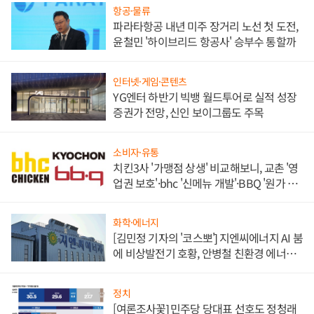
항공·물류
파라타항공 내년 미주 장거리 노선 첫 도전,
윤철민 '하이브리드 항공사' 승부수 통할까
인터넷·게임·콘텐츠
YG엔터 하반기 빅뱅 월드투어로 실적 성장
증권가 전망, 신인 보이그룹도 주목
소비자·유통
치킨3사 '가맹점 상생' 비교해보니, 교촌 '영
업권 보호'·bhc '신메뉴 개발'·BBQ '원가 부
담'
화학·에너지
[김민정 기자의 '코스뽀'] 지엔씨에너지 AI 붐
에 비상발전기 호황, 안병철 친환경 에너지
발전전문기업 향한다
정치
[여론조사꽃] 민주당 당대표 선호도 정청래