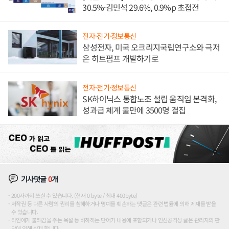
30.5%·김민석 29.6%, 0.9%p 초접전
전자·전기·정보통신
삼성전자, 미국 오크리지국립연구소와 극저
온 히트펌프 개발하기로
전자·전기·정보통신
SK하이닉스 통합노조 설립 움직임 본격화,
성과급 체계 불만에 3500명 결집
기사댓글
0
개
200자까지 쓰실 수 있습니다. (현재 0 byte / 최대 400byte)
저작권 등 다른 사람의 권리를 침해하거나 명예를 훼손하는 댓글은 관련 법률에 의해 제재를 받을
수 있습니다.
타인에게 불쾌감을 주는 욕설 등 비하하는 단어가 내용에 포함되거나 인신공격성 글은 관리자의 판
단에 의해 삭제 합니다.