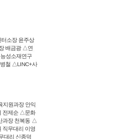
센터소장 윤주상
 배금광 △연
기능성소재연구
철 △LINC+사
육지원과장 안익
 전제순 △문화
산과장 천복동 △
 직무대리 이영
무대리 신종덕