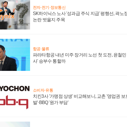
전자·전기·정보통신
SK하이닉스 노사 '성과급 주식 지급' 평행선, 곽노정
논란 벗을지 주목
항공·물류
파라타항공 내년 미주 장거리 노선 첫 도전, 윤철민
사' 승부수 통할까
소비자·유통
치킨3사 '가맹점 상생' 비교해보니, 교촌 '영업권 보호'
발'·BBQ '원가 부담'