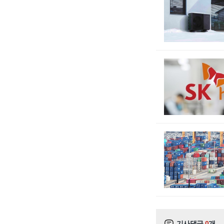
기사댓글
0
개