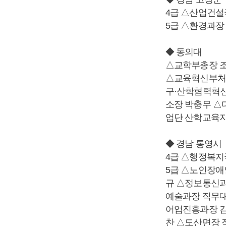
4급 △산업건설
5급 △환경과장
◆ 동의대
△교학부총장 
△교육혁신부처
구·산학협력혁
소장 박충무 △
업단 산학교육지
◆ 경남 통영시
4급 △행정복지
5급 △노인장
규 △정보통신과
예술과장 직무대
어업진흥과장 김
찬 △도산면장 