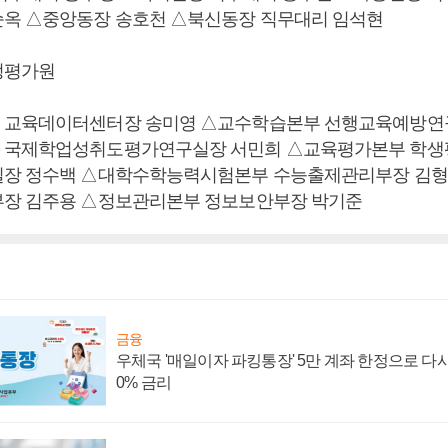
옥 △중앙동장 송호천 △북신동장 직무대리 임석현
정평가원
 교육데이터센터장 송미영 △교수학습본부 선행교육예방연
 국제학업성취도평가연구실장 서민희 △교육평가본부 학
실장 정수백 △대학수학능력시험본부 수능출제관리부장 김형
부장 김주용 △정보관리본부 정보보안부장 박기준
금융
우체국 '매일이자 파킹통장' 5만 계좌 한정으로 다시 
0% 금리