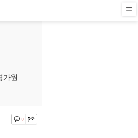
정평가원
0