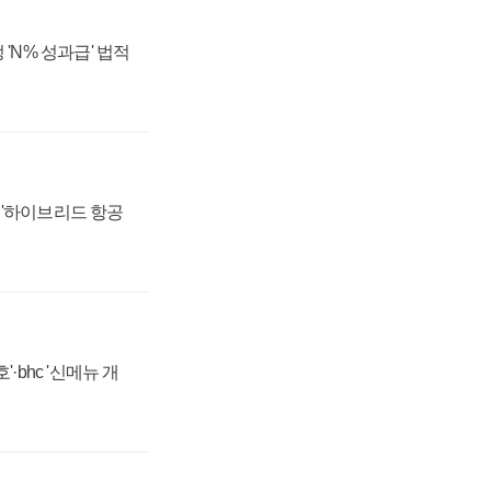
 'N% 성과급' 법적
 '하이브리드 항공
·bhc '신메뉴 개