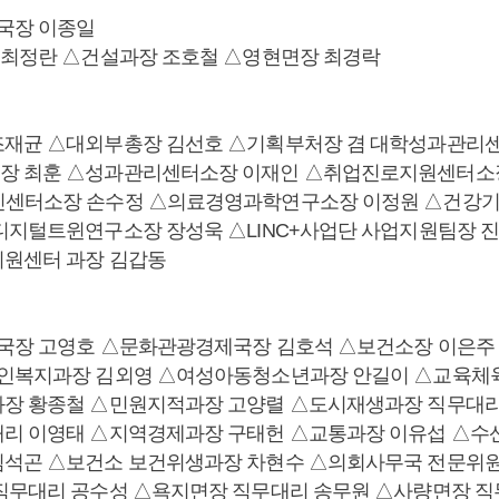
국장 이종일
 최정란 △건설과장 조호철 △영현면장 최경락
조재균 △대외부총장 김선호 △기획부처장 겸 대학성과관리
장 최훈 △성과관리센터소장 이재인 △취업진로지원센터소장
신센터소장 손수정 △의료경영과학연구소장 이정원 △건강
디지털트윈연구소장 장성욱 △LINC+사업단 사업지원팀장 진병
원센터 과장 김갑동
국장 고영호 △문화관광경제국장 김호석 △보건소장 이은주
애인복지과장 김외영 △여성아동청소년과장 안길이 △교육체
장 황종철 △민원지적과장 고양렬 △도시재생과장 직무대리
리 이영태 △지역경제과장 구태헌 △교통과장 이유섭 △수
석곤 △보건소 보건위생과장 차현수 △의회사무국 전문위원
직무대리 공수성 △욕지면장 직무대리 송무원 △사량면장 직