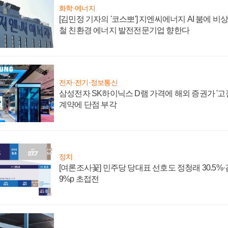
화학·에너지
[김민정 기자의 '코스뽀'] 지엔씨에너지 AI 붐에 비
철 친환경 에너지 발전전문기업 향한다
전자·전기·정보통신
삼성전자 SK하이닉스 D램 가격에 해외 증권가 '고점
계약에 단점 부각
정치
[여론조사꽃] 민주당 당대표 선호도 정청래 30.5%·김민
9%p 초접전