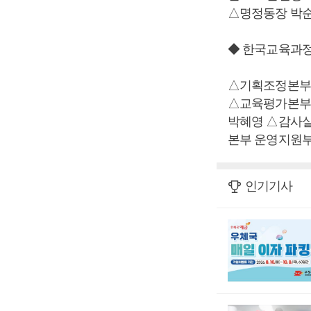
△명정동장 박순
◆ 한국교육과
△기획조정본부
△교육평가본부
박혜영 △감사
본부 운영지원
인기기사