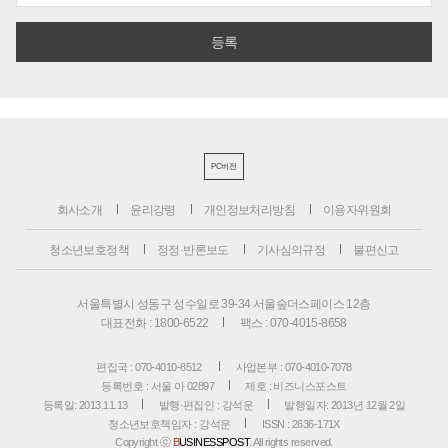
PC버전
회사소개
윤리강령
개인정보처리방침
이용자위원회
청소년보호정책
정정·반론보도
기사심의규정
불편신고
서울특별시 성동구 성수일로 39-34 서울숲더스페이스 12층
대표전화 : 1800-6522
팩스 : 070-4015-8658
편집국 : 070-4010-8512
사업본부 : 070-4010-7078
등록번호 : 서울 아 02897
제호 : 비즈니스포스트
등록일: 2013.11.13
발행·편집인 : 강석운
발행일자: 2013년 12월 2일
청소년보호책임자 : 강석운
ISSN : 2636-171X
Copyright ⓒ
B
USINESSPOST
. All rights reserved.