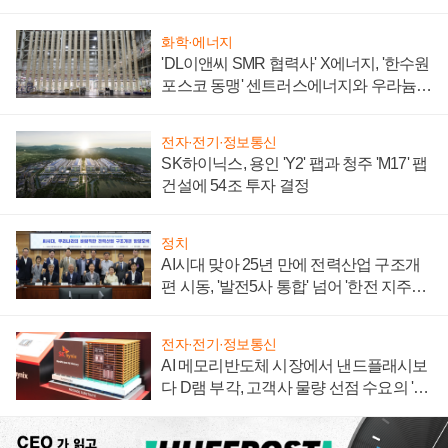
텍 '탈애플' 수익 다각화 속도
화학·에너지
'DL이앤씨 SMR 협력사' X에너지, '한수원
포스코 동맹' 센트러스에너지와 우라늄
계약 체결
전자·전기·정보통신
SK하이닉스, 용인 'Y2' 팹과 청주 'M17' 팹
건설에 54조 투자 결정
정치
AI시대 맞아 25년 만에 전력산업 구조개
편 시동, '발전5사 통합' 넘어 '한전 지주사'
재편론도
전자·전기·정보통신
AI 메모리반도체 시장에서 낸드플래시보
다 D램 부각, 고객사 물량 선점 수요의 '우
선순위'