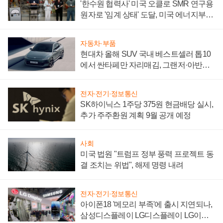
'한수원 협력사' 미국 오클로 SMR 연구용
원자로 '임계 상태' 도달, 미국 에너지부
"중요한 이정표"
자동차·부품
현대차 올해 SUV 국내 베스트셀러 톱10
에서 싼타페만 자리매김, 그랜저·아반떼
'세단 쌍끌이'로 내수 방어
전자·전기·정보통신
SK하이닉스 1주당 375원 현금배당 실시,
추가 주주환원 계획 9월 공개 예정
사회
미국 법원 "트럼프 정부 풍력 프로젝트 동
결 조치는 위법", 해제 명령 내려
전자·전기·정보통신
아이폰18 '메모리 부족'에 출시 지연되나,
삼성디스플레이 LG디스플레이 LG이노