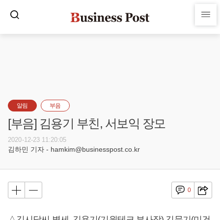
알림
부음
[부음] 김용기 부친, 서보익 장모
2020-12-23 11:20:05
김하민 기자 - hamkim@businesspost.co.kr
0
△김시달씨 별세, 김용기(기원테크 부사장) 김문기(미건