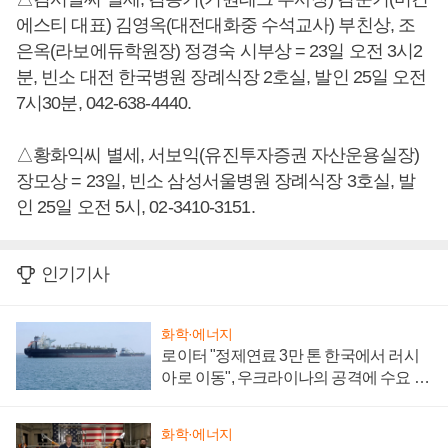
에스티 대표) 김영옥(대전대화중 수석교사) 부친상, 조
은옥(라보에듀학원장) 정경숙 시부상 = 23일 오전 3시2
분, 빈소 대전 한국병원 장례식장 2호실, 발인 25일 오전
7시30분, 042-638-4440.
△황화익씨 별세, 서보익(유진투자증권 자산운용실장)
장모상 = 23일, 빈소 삼성서울병원 장례식장 3호실, 발
인 25일 오전 5시, 02-3410-3151.
인기기사
화학·에너지
로이터 "정제연료 3만 톤 한국에서 러시
아로 이동", 우크라이나의 공격에 수요 늘
어
화학·에너지