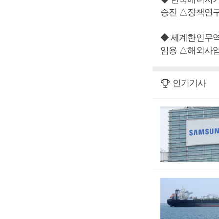
승진 △정책연
◆ 세계한인무역
임용 △해외사
인기기사