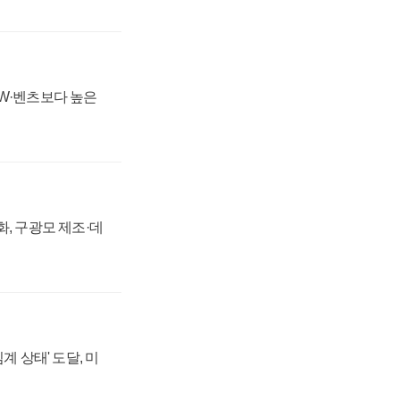
MW·벤츠보다 높은
강화, 구광모 제조·데
계 상태' 도달, 미