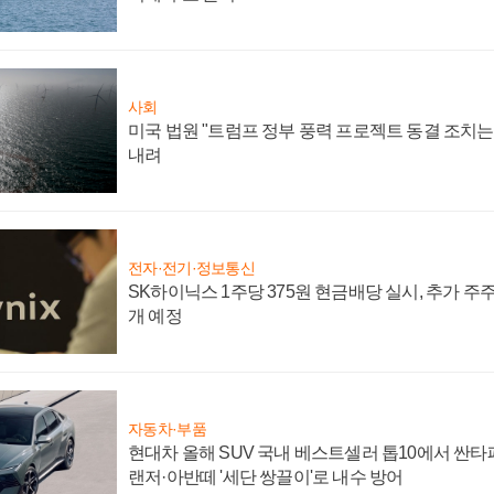
사회
미국 법원 "트럼프 정부 풍력 프로젝트 동결 조치는 
내려
전자·전기·정보통신
SK하이닉스 1주당 375원 현금배당 실시, 추가 주
개 예정
자동차·부품
현대차 올해 SUV 국내 베스트셀러 톱10에서 싼타
랜저·아반떼 '세단 쌍끌이'로 내수 방어