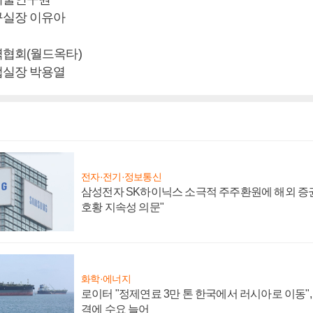
구실장 이유아
협회(월드옥타)
업실장 박용열
전자·전기·정보통신
삼성전자 SK하이닉스 소극적 주주환원에 해외 증권
호황 지속성 의문"
화학·에너지
로이터 "정제연료 3만 톤 한국에서 러시아로 이동"
격에 수요 늘어