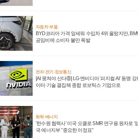
자동차·부품
BYD코리아 가격 앞세워 수입차 4위 올랐지만, B
공임비에 소비자 불만 폭발
전자·전기·정보통신
[AI 뭉쳐야 산다⑧] LG·엔비디아 '피지컬 AI' 동맹 
이터·기술 결집해 종합 로보틱스 기업으로
화학·에너지
'한수원 협력사' 미국 오클로 SMR 연구용 원자로 '임
국 에너지부 "중요한 이정표"