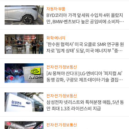
자동차·부품
BYD코리아 가격 앞세워 수입차 4위 올랐지
만, BMW·벤츠보다 높은 공임비에 소비자
불만 폭발
화학·에너지
'한수원 협력사' 미국 오클로 SMR 연구용 원
자로 '임계 상태' 도달, 미국 에너지부 "중요
한 이정표"
전자·전기·정보통신
[AI 뭉쳐야 산다⑧] LG·엔비디아 '피지컬 AI'
동맹 강화, 구광모 제조·데이터·기술 결집
해 종합 로보틱스 기업으로
전자·전기·정보통신
삼성전자 넷리스트와 특허분쟁 매듭, 5년 동
안 최대 1.3조 라이선스비 지급
전자·전기·정보통신