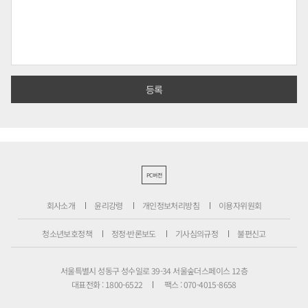
PC버전
회사소개
윤리강령
개인정보처리방침
이용자위원회
청소년보호정책
정정·반론보도
기사심의규정
불편신고
서울특별시 성동구 성수일로 39-34 서울숲더스페이스 12층
대표전화 : 1800-6522
팩스 : 070-4015-8658