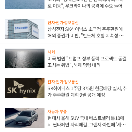
로 이동", 우크라이나의 공격에 수요 늘어
전자·전기·정보통신
삼성전자 SK하이닉스 소극적 주주환원에
해외 증권가 비판, "반도체 호황 지속성 의
문"
사회
미국 법원 "트럼프 정부 풍력 프로젝트 동결
조치는 위법", 해제 명령 내려
전자·전기·정보통신
SK하이닉스 1주당 375원 현금배당 실시, 추
가 주주환원 계획 9월 공개 예정
자동차·부품
현대차 올해 SUV 국내 베스트셀러 톱10에
서 싼타페만 자리매김, 그랜저·아반떼 '세단
쌍끌이'로 내수 방어