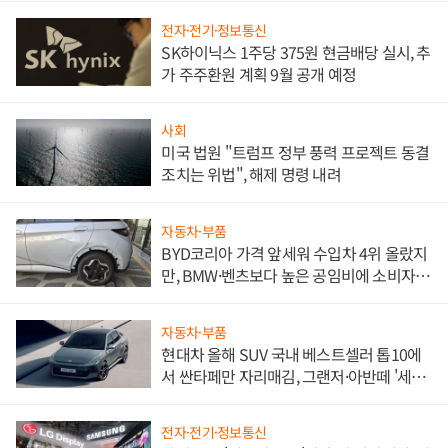
전자·전기·정보통신
SK하이닉스 1주당 375원 현금배당 실시, 추
가 주주환원 계획 9월 공개 예정
사회
미국 법원 "트럼프 정부 풍력 프로젝트 동결
조치는 위법", 해제 명령 내려
자동차·부품
BYD코리아 가격 앞세워 수입차 4위 올랐지
만, BMW·벤츠보다 높은 공임비에 소비자
불만 폭발
자동차·부품
현대차 올해 SUV 국내 베스트셀러 톱10에
서 싼타페만 자리매김, 그랜저·아반떼 '세단
쌍끌이'로 내수 방어
전자·전기·정보통신