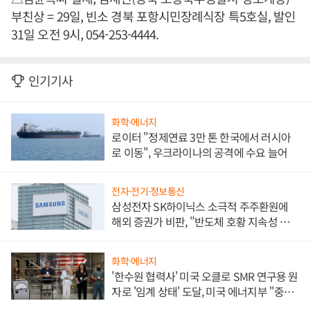
부친상 = 29일, 빈소 경북 포항시민장례식장 특5호실, 발인
31일 오전 9시, 054-253-4444.
인기기사
화학·에너지
로이터 "정제연료 3만 톤 한국에서 러시아
로 이동", 우크라이나의 공격에 수요 늘어
전자·전기·정보통신
삼성전자 SK하이닉스 소극적 주주환원에
해외 증권가 비판, "반도체 호황 지속성 의
문"
화학·에너지
'한수원 협력사' 미국 오클로 SMR 연구용 원
자로 '임계 상태' 도달, 미국 에너지부 "중요
한 이정표"