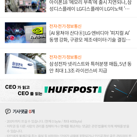
아이폰18 '메모리 부족'에 출시 지연되나, 삼
성디스플레이 LG디스플레이 LG이노텍 '탈
애플' 수익 다각화 속도
전자·전기·정보통신
[AI 뭉쳐야 산다⑧] LG·엔비디아 '피지컬 AI'
동맹 강화, 구광모 제조·데이터·기술 결집
해 종합 로보틱스 기업으로
전자·전기·정보통신
삼성전자 넷리스트와 특허분쟁 매듭, 5년 동
안 최대 1.3조 라이선스비 지급
기사댓글
0
개
200자까지 쓰실 수 있습니다. (현재 0 byte / 최대 400byte)
저작권 등 다른 사람의 권리를 침해하거나 명예를 훼손하는 댓글은 관련 법률에 의해 제재를 받을
수 있습니다.
타인에게 불쾌감을 주는 욕설 등 비하하는 단어가 내용에 포함되거나 인신공격성 글은 관리자의 판