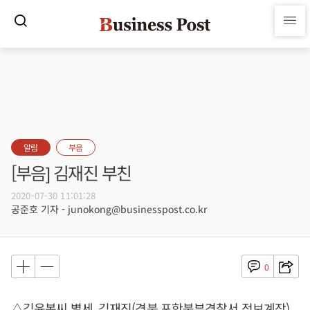
알림
부음
[부음] 김재진 부친
2020-07-30 11:01:28
공준호 기자 - junokong@businesspost.co.kr
0
△김윤복씨 별세, 김재진(경북 포항북부경찰서 정보계장)