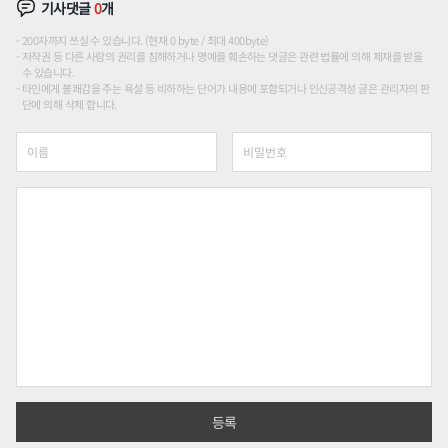
기사댓글
0
개
200자까지 쓰실 수 있습니다. (현재 0 byte / 최대 400byte)
저작권 등 다른 사람의 권리를 침해하거나 명예를 훼손하는 댓글은 관련 법률에 의해 제재를 받을
수 있습니다.
타인에게 불쾌감을 주는 욕설 등 비하하는 단어가 내용에 포함되거나 인신공격성 글은 관리자의 판
단에 의해 삭제 합니다.