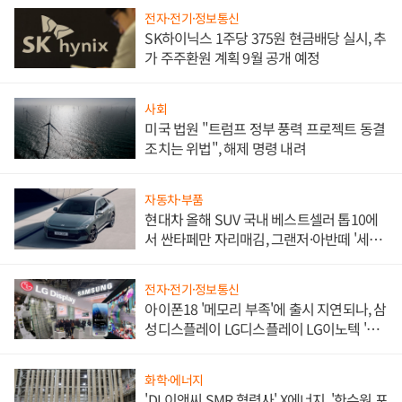
전자·전기·정보통신
SK하이닉스 1주당 375원 현금배당 실시, 추
가 주주환원 계획 9월 공개 예정
사회
미국 법원 "트럼프 정부 풍력 프로젝트 동결
조치는 위법", 해제 명령 내려
자동차·부품
현대차 올해 SUV 국내 베스트셀러 톱10에
서 싼타페만 자리매김, 그랜저·아반떼 '세단
쌍끌이'로 내수 방어
전자·전기·정보통신
아이폰18 '메모리 부족'에 출시 지연되나, 삼
성디스플레이 LG디스플레이 LG이노텍 '탈
애플' 수익 다각화 속도
화학·에너지
'DL이앤씨 SMR 협력사' X에너지, '한수원 포