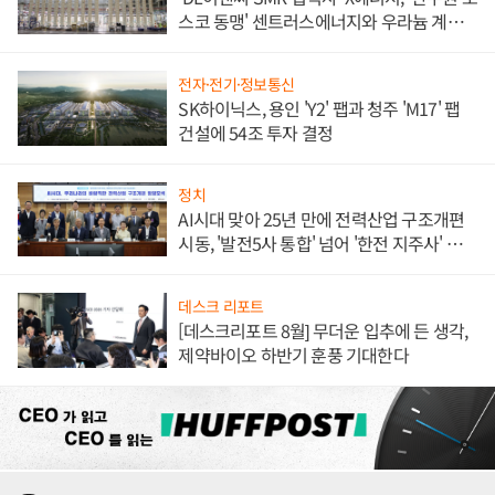
스코 동맹' 센트러스에너지와 우라늄 계약
체결
전자·전기·정보통신
SK하이닉스, 용인 'Y2' 팹과 청주 'M17' 팹
건설에 54조 투자 결정
정치
AI시대 맞아 25년 만에 전력산업 구조개편
시동, '발전5사 통합' 넘어 '한전 지주사' 재편
론도
데스크 리포트
[데스크리포트 8월] 무더운 입추에 든 생각,
제약바이오 하반기 훈풍 기대한다