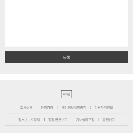
PC버전
회사소개
윤리강령
개인정보처리방침
이용자위원회
청소년보호정책
정정·반론보도
기사심의규정
불편신고