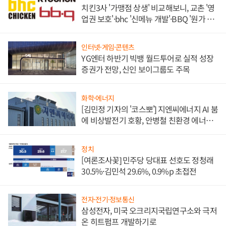
치킨3사 '가맹점 상생' 비교해보니, 교촌 '영
업권 보호'·bhc '신메뉴 개발'·BBQ '원가 부
담'
인터넷·게임·콘텐츠
YG엔터 하반기 빅뱅 월드투어로 실적 성장
증권가 전망, 신인 보이그룹도 주목
화학·에너지
[김민정 기자의 '코스뽀'] 지엔씨에너지 AI 붐
에 비상발전기 호황, 안병철 친환경 에너지
발전전문기업 향한다
정치
[여론조사꽃] 민주당 당대표 선호도 정청래
30.5%·김민석 29.6%, 0.9%p 초접전
전자·전기·정보통신
삼성전자, 미국 오크리지국립연구소와 극저
온 히트펌프 개발하기로