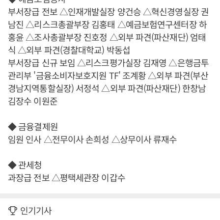
부서장급 전보 △인재개발실장 양건승 △혁신경영실장 권
남진 △리스크총괄부장 김홍태 △예금보험연구센터장 하
홍윤 △조사총괄부장 진호정 △외부 파견(파산재단) 엄태
식 △외부 파견(경찰대학교) 박동섭
부서장급 신규 보임 △리스크평가실장 김재영 △은행금투
관리부 '금융소비자보호지원 TF' 조계황 △외부 파견(부산
경남지역통할실장) 서정석 △외부 파견(파산재단) 한창남
김장수 이원준
◆ 금융결제원
임원 인사 △전무이사 손희성 △상무이사 류재수
◆ 관세청
과장급 전보 △평택세관장 이갑수
인기기사