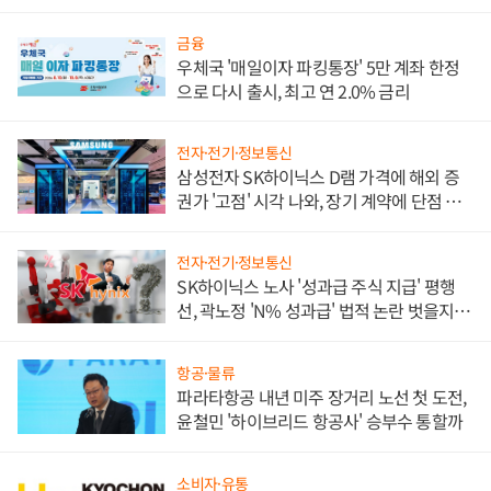
금융
우체국 '매일이자 파킹통장' 5만 계좌 한정
으로 다시 출시, 최고 연 2.0% 금리
전자·전기·정보통신
삼성전자 SK하이닉스 D램 가격에 해외 증
권가 '고점' 시각 나와, 장기 계약에 단점 부
각
전자·전기·정보통신
SK하이닉스 노사 '성과급 주식 지급' 평행
선, 곽노정 'N% 성과급' 법적 논란 벗을지 주
목
항공·물류
파라타항공 내년 미주 장거리 노선 첫 도전,
윤철민 '하이브리드 항공사' 승부수 통할까
소비자·유통