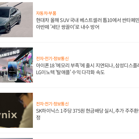
자동차·부품
현대차 올해 SUV 국내 베스트셀러 톱10에서 싼타페만
아반떼 '세단 쌍끌이'로 내수 방어
전자·전기·정보통신
아이폰18 '메모리 부족'에 출시 지연되나, 삼성디스
LG이노텍 '탈애플' 수익 다각화 속도
전자·전기·정보통신
SK하이닉스 1주당 375원 현금배당 실시, 추가 주주환
정