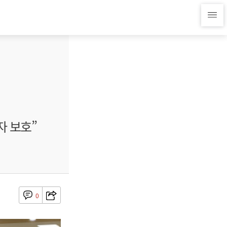
자 보호”
0