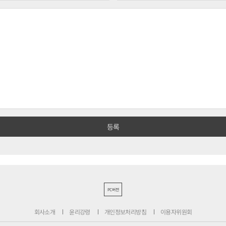
PC버전
회사소개
윤리강령
개인정보처리방침
이용자위원회