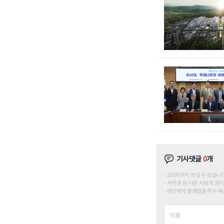
기사댓글
0
개
200자까지 쓰실 수 있습니다. (
저작권 등 다른 사람의 권리
타인에게 불쾌감을 주는 욕설