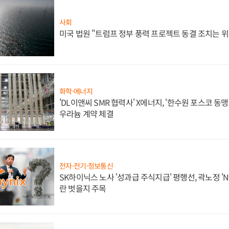
사회
미국 법원 "트럼프 정부 풍력 프로젝트 동결 조치는 위
화학·에너지
'DL이앤씨 SMR 협력사' X에너지, '한수원 포스코 
우라늄 계약 체결
전자·전기·정보통신
SK하이닉스 노사 '성과급 주식지급' 평행선, 곽노정 'N
란 벗을지 주목