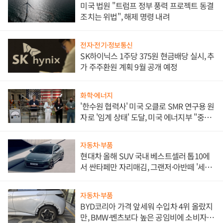
미국 법원 "트럼프 정부 풍력 프로젝트 동결
조치는 위법", 해제 명령 내려
전자·전기·정보통신
SK하이닉스 1주당 375원 현금배당 실시, 추
가 주주환원 계획 9월 공개 예정
화학·에너지
'한수원 협력사' 미국 오클로 SMR 연구용 원
자로 '임계 상태' 도달, 미국 에너지부 "중요
한 이정표"
자동차·부품
현대차 올해 SUV 국내 베스트셀러 톱10에
서 싼타페만 자리매김, 그랜저·아반떼 '세단
쌍끌이'로 내수 방어
자동차·부품
BYD코리아 가격 앞세워 수입차 4위 올랐지
만, BMW·벤츠보다 높은 공임비에 소비자