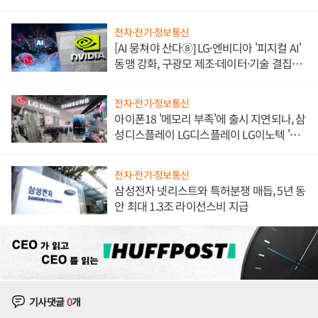
불만 폭발
전자·전기·정보통신
[AI 뭉쳐야 산다⑧] LG·엔비디아 '피지컬 AI'
동맹 강화, 구광모 제조·데이터·기술 결집
해 종합 로보틱스 기업으로
전자·전기·정보통신
아이폰18 '메모리 부족'에 출시 지연되나, 삼
성디스플레이 LG디스플레이 LG이노텍 '탈
애플' 수익 다각화 속도
전자·전기·정보통신
삼성전자 넷리스트와 특허분쟁 매듭, 5년 동
안 최대 1.3조 라이선스비 지급
기사댓글
0
개