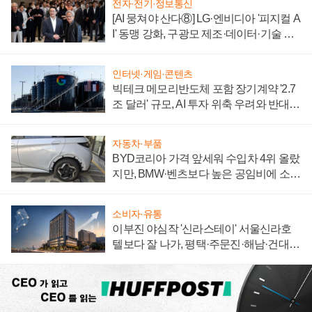
전자·전기·정보통신
[AI 뭉쳐야 산다⑧] LG·엔비디아 '피지컬 A
I' 동맹 강화, 구광모 제조·데이터·기술 결
집해 종합 로보틱스 기업으로
인터넷·게임·콘텐츠
빅테크 메모리반도체 포함 장기계약 '2.7
조 달러' 규모, AI 투자 위축 우려와 반대
신호
자동차·부품
BYD코리아 가격 앞세워 수입차 4위 올랐
지만, BMW·벤츠보다 높은 공임비에 소비
자 불만 폭발
소비자·유통
이부진 야심작 '신라스테이' 서울신라호
텔보다 잘 나가, 평택·주문진·해남·건대로
성장판 더 넓힌다