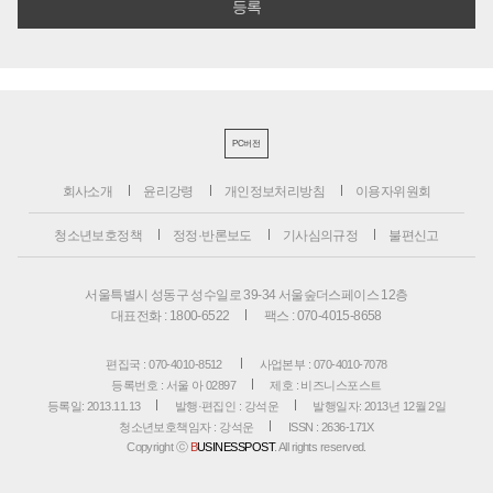
PC버전
회사소개
윤리강령
개인정보처리방침
이용자위원회
청소년보호정책
정정·반론보도
기사심의규정
불편신고
서울특별시 성동구 성수일로 39-34 서울숲더스페이스 12층
대표전화 : 1800-6522
팩스 : 070-4015-8658
편집국 : 070-4010-8512
사업본부 : 070-4010-7078
등록번호 : 서울 아 02897
제호 : 비즈니스포스트
등록일: 2013.11.13
발행·편집인 : 강석운
발행일자: 2013년 12월 2일
청소년보호책임자 : 강석운
ISSN : 2636-171X
Copyright ⓒ
B
USINESSPOST
. All rights reserved.