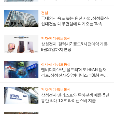
성 의문"
건설
국내외서 속도 붙는 원전 사업, 삼성물산·
현대건설·대우건설에 다가오는 '약속의
시간'
전자·전기·정보통신
삼성전자, 갤럭시Z 폴드8 사전예약 개통
8월31일까지 연장
전자·전기·정보통신
엔비디아 '루빈 울트라'에도 HBM4 탑재
검토, 삼성전자·SK하이닉스 HBM4 수율
에 주도권 갈린다
전자·전기·정보통신
삼성전자 넷리스트와 특허분쟁 매듭, 5년
동안 최대 1.3조 라이선스비 지급