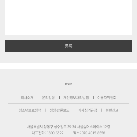
PC버전
회사소개
윤리강령
개인정보처리방침
이용자위원회
청소년보호정책
정정·반론보도
기사심의규정
불편신고
서울특별시 성동구 성수일로 39-34 서울숲더스페이스 12층
대표전화 : 1800-6522
팩스 : 070-4015-8658