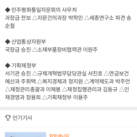
◆ 민주평화통일자문회의 사무처
과장급 전보 △자문건의과장 박학민 △세종연구소 파견 송
순철
◆ 산업통상자원부
국장급 승진 △소재부품장비협력관 이원주
◆ 기획재정부
서기관 승진 △규제개혁법무담당관실 서진호 △연금보건
예산과 주휘택 △복지경제과 정지원 △계약제도과 박주언
△재정관리총괄과 이제봉 △재정집행관리과 김동규 △인
재경영과 장용희 △기획재정부 이용주
인기기사
화학·에너지