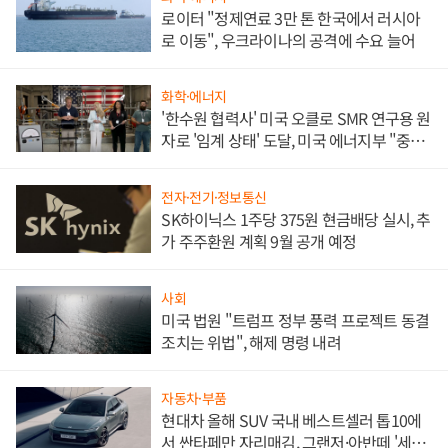
로이터 "정제연료 3만 톤 한국에서 러시아
로 이동", 우크라이나의 공격에 수요 늘어
화학·에너지
'한수원 협력사' 미국 오클로 SMR 연구용 원
자로 '임계 상태' 도달, 미국 에너지부 "중요
한 이정표"
전자·전기·정보통신
SK하이닉스 1주당 375원 현금배당 실시, 추
가 주주환원 계획 9월 공개 예정
사회
미국 법원 "트럼프 정부 풍력 프로젝트 동결
조치는 위법", 해제 명령 내려
자동차·부품
현대차 올해 SUV 국내 베스트셀러 톱10에
서 싼타페만 자리매김, 그랜저·아반떼 '세단