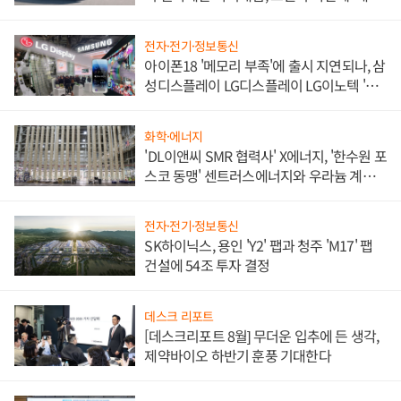
쌍끌이'로 내수 방어
전자·전기·정보통신
아이폰18 '메모리 부족'에 출시 지연되나, 삼
성디스플레이 LG디스플레이 LG이노텍 '탈
애플' 수익 다각화 속도
화학·에너지
'DL이앤씨 SMR 협력사' X에너지, '한수원 포
스코 동맹' 센트러스에너지와 우라늄 계약
체결
전자·전기·정보통신
SK하이닉스, 용인 'Y2' 팹과 청주 'M17' 팹
건설에 54조 투자 결정
데스크 리포트
[데스크리포트 8월] 무더운 입추에 든 생각,
제약바이오 하반기 훈풍 기대한다