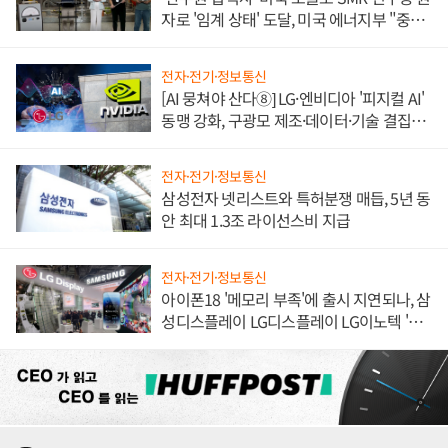
자로 '임계 상태' 도달, 미국 에너지부 "중요
한 이정표"
전자·전기·정보통신
[AI 뭉쳐야 산다⑧] LG·엔비디아 '피지컬 AI'
동맹 강화, 구광모 제조·데이터·기술 결집
해 종합 로보틱스 기업으로
전자·전기·정보통신
삼성전자 넷리스트와 특허분쟁 매듭, 5년 동
안 최대 1.3조 라이선스비 지급
전자·전기·정보통신
아이폰18 '메모리 부족'에 출시 지연되나, 삼
성디스플레이 LG디스플레이 LG이노텍 '탈
애플' 수익 다각화 속도