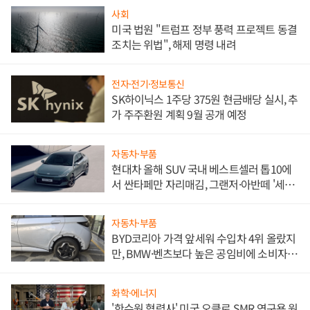
사회
미국 법원 "트럼프 정부 풍력 프로젝트 동결
조치는 위법", 해제 명령 내려
전자·전기·정보통신
SK하이닉스 1주당 375원 현금배당 실시, 추
가 주주환원 계획 9월 공개 예정
자동차·부품
현대차 올해 SUV 국내 베스트셀러 톱10에
서 싼타페만 자리매김, 그랜저·아반떼 '세단
쌍끌이'로 내수 방어
자동차·부품
BYD코리아 가격 앞세워 수입차 4위 올랐지
만, BMW·벤츠보다 높은 공임비에 소비자
불만 폭발
화학·에너지
'한수원 협력사' 미국 오클로 SMR 연구용 원