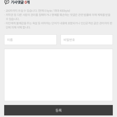
기사댓글
0
개
200자까지 쓰실 수 있습니다. (현재 0 byte / 최대 400byte)
저작권 등 다른 사람의 권리를 침해하거나 명예를 훼손하는 댓글은 관련 법률에 의해 제재를 받을
수 있습니다.
타인에게 불쾌감을 주는 욕설 등 비하하는 단어가 내용에 포함되거나 인신공격성 글은 관리자의 판
단에 의해 삭제 합니다.