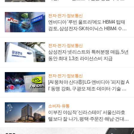
자 불만 폭발
전자·전기·정보통신
엔비디아 '루빈 울트라'에도 HBM4 탑재
검토, 삼성전자·SK하이닉스 HBM4 수율
에 주도권 갈린다
전자·전기·정보통신
삼성전자 넷리스트와 특허분쟁 매듭, 5년
동안 최대 1.3조 라이선스비 지급
전자·전기·정보통신
[AI 뭉쳐야 산다⑧] LG·엔비디아 '피지컬 A
I' 동맹 강화, 구광모 제조·데이터·기술 결
집해 종합 로보틱스 기업으로
소비자·유통
이부진 야심작 '신라스테이' 서울신라호
텔보다 잘 나가, 평택·주문진·해남·건대로
성장판 더 넓힌다