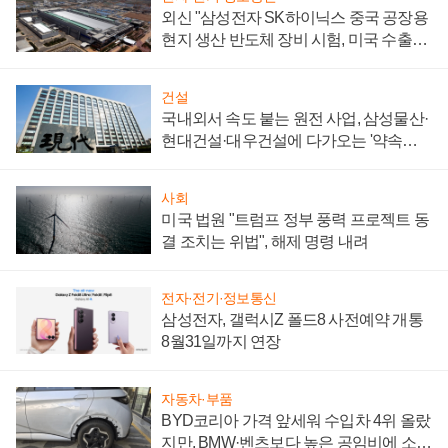
외신 "삼성전자 SK하이닉스 중국 공장용
현지 생산 반도체 장비 시험, 미국 수출통
제 대비"
건설
국내외서 속도 붙는 원전 사업, 삼성물산·
현대건설·대우건설에 다가오는 '약속의
시간'
사회
미국 법원 "트럼프 정부 풍력 프로젝트 동
결 조치는 위법", 해제 명령 내려
전자·전기·정보통신
삼성전자, 갤럭시Z 폴드8 사전예약 개통
8월31일까지 연장
자동차·부품
BYD코리아 가격 앞세워 수입차 4위 올랐
지만, BMW·벤츠보다 높은 공임비에 소비