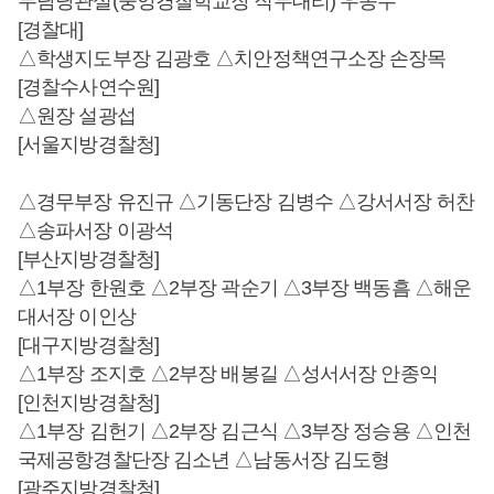
무담당관실(중앙경찰학교장 직무대리) 우종수
[경찰대]
△학생지도부장 김광호 △치안정책연구소장 손장목
[경찰수사연수원]
△원장 설광섭
[서울지방경찰청]
△경무부장 유진규 △기동단장 김병수 △강서서장 허찬
△송파서장 이광석
[부산지방경찰청]
△1부장 한원호 △2부장 곽순기 △3부장 백동흠 △해운
대서장 이인상
[대구지방경찰청]
△1부장 조지호 △2부장 배봉길 △성서서장 안종익
[인천지방경찰청]
△1부장 김헌기 △2부장 김근식 △3부장 정승용 △인천
국제공항경찰단장 김소년 △남동서장 김도형
[광주지방경찰청]