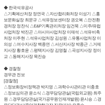
◆ 한국석유공사
△기획예산처장 정연국 △자산합리화처장 이성기 △홍
보문화실장 최문규 △석유정보센터장 권오복 △안전환
경처장 정찬식 △E&P기획관리처장 임건묵 △미주/유럽
사업처장 박진곤 △아시아사업처장 이재석 △석유비축
처장 이주현 △석유사업처장 김성원 △유통사업처장 이
의성 △여수지사장 백종연 △서산지사장 박종근 △거제
지사장 황호윤 △평택지사장 김영철 △곡성지사장 정이
교 △동해지사장 목진승
◆ 경찰청
경무관 전보
[경찰청]
△정보화장비정책관 박지영 △과학수사관리관 이충호
△정보심의관 윤소식 △경무담당관실(국립외교원) 최주
원 △경무담당관실(국가공무원인재개발원) 윤시승 △경