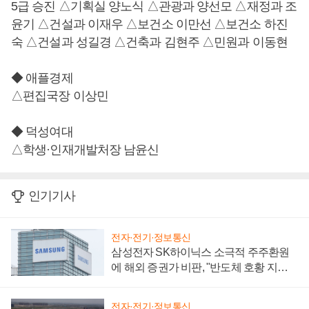
5급 승진 △기획실 양노식 △관광과 양선모 △재정과 조
윤기 △건설과 이재우 △보건소 이만선 △보건소 하진
숙 △건설과 성길경 △건축과 김현주 △민원과 이동현
◆ 애플경제
△편집국장 이상민
◆ 덕성여대
△학생·인재개발처장 남윤신
인기기사
전자·전기·정보통신
삼성전자 SK하이닉스 소극적 주주환원
에 해외 증권가 비판, "반도체 호황 지속
성 의문"
전자·전기·정보통신