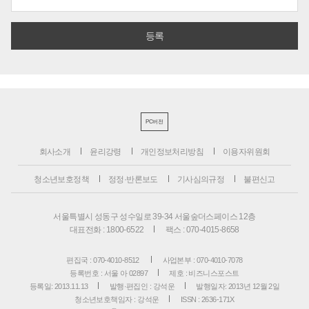
PC버전
회사소개
윤리강령
개인정보처리방침
이용자위원회
청소년보호정책
정정·반론보도
기사심의규정
불편신고
서울특별시 성동구 성수일로 39-34 서울숲더스페이스 12층
대표전화 : 1800-6522
팩스 : 070-4015-8658
편집국 : 070-4010-8512
사업본부 : 070-4010-7078
등록번호 : 서울 아 02897
제호 : 비즈니스포스트
등록일: 2013.11.13
발행·편집인 : 강석운
발행일자: 2013년 12월 2일
청소년보호책임자 : 강석운
ISSN : 2636-171X