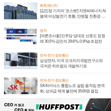
화학·에너지
[김민정 기자의 '코스뽀'] 지엔씨에너지 AI
붐에 비상발전기 호황, 안병철 친환경 에
너지 발전전문기업 향한다
정치
[여론조사꽃] 민주당 당대표 선호도 정청
래 30.5%·김민석 29.6%, 0.9%p 초접전
전자·전기·정보통신
삼성전자, 미국 오크리지국립연구소와
극저온 히트펌프 개발하기로
전자·전기·정보통신
SK하이닉스 통합노조 설립 움직임 본격
화, 성과급 체계 불만에 3500명 결집