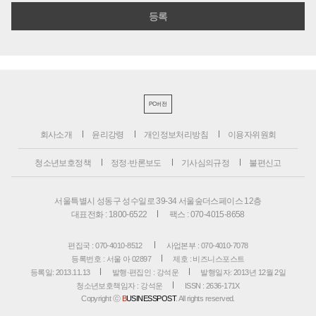
PC버전
회사소개
윤리강령
개인정보처리방침
이용자위원회
청소년보호정책
정정·반론보도
기사심의규정
불편신고
서울특별시 성동구 성수일로 39-34 서울숲더스페이스 12층
대표전화 : 1800-6522
팩스 : 070-4015-8658
편집국 : 070-4010-8512
사업본부 : 070-4010-7078
등록번호 : 서울 아 02897
제호 : 비즈니스포스트
등록일: 2013.11.13
발행·편집인 : 강석운
발행일자: 2013년 12월 2일
청소년보호책임자 : 강석운
ISSN : 2636-171X
Copyright ⓒ
B
USINESSPOST
. All rights reserved.