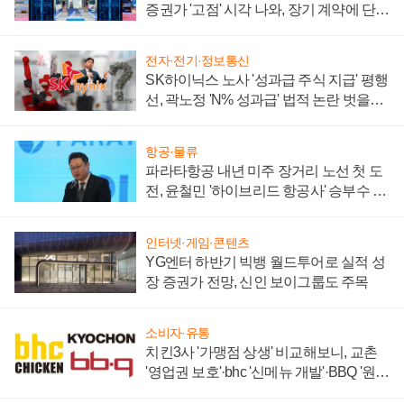
증권가 '고점' 시각 나와, 장기 계약에 단점
부각
전자·전기·정보통신
SK하이닉스 노사 '성과급 주식 지급' 평행
선, 곽노정 'N% 성과급' 법적 논란 벗을지
주목
항공·물류
파라타항공 내년 미주 장거리 노선 첫 도
전, 윤철민 '하이브리드 항공사' 승부수 통
할까
인터넷·게임·콘텐츠
YG엔터 하반기 빅뱅 월드투어로 실적 성
장 증권가 전망, 신인 보이그룹도 주목
소비자·유통
치킨3사 '가맹점 상생' 비교해보니, 교촌
'영업권 보호'·bhc '신메뉴 개발'·BBQ '원가
부담'