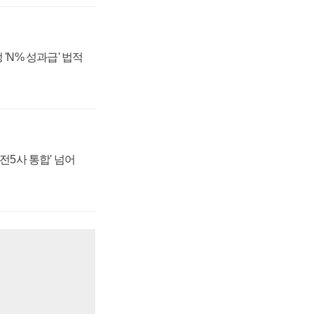
 'N% 성과급' 법적
발전5사 통합' 넘어