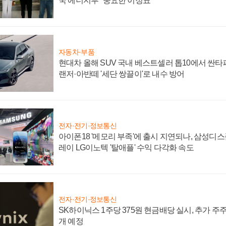
국 에너지부 "중요한 이정표"
자동차·부품
현대차 올해 SUV 국내 베스트셀러 톱10에서 싼타
랜저·아반떼 '세단 쌍끌이'로 내수 방어
전자·전기·정보통신
아이폰18 '메모리 부족'에 출시 지연되나, 삼성디
레이 LG이노텍 '탈애플' 수익 다각화 속도
전자·전기·정보통신
SK하이닉스 1주당 375원 현금배당 실시, 추가 주
개 예정