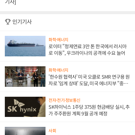
기자]
인기기사
화학·에너지
로이터 "정제연료 3만 톤 한국에서 러시아
로 이동", 우크라이나의 공격에 수요 늘어
화학·에너지
'한수원 협력사' 미국 오클로 SMR 연구용 원
자로 '임계 상태' 도달, 미국 에너지부 "중요
한 이정표"
전자·전기·정보통신
SK하이닉스 1주당 375원 현금배당 실시, 추
가 주주환원 계획 9월 공개 예정
사회