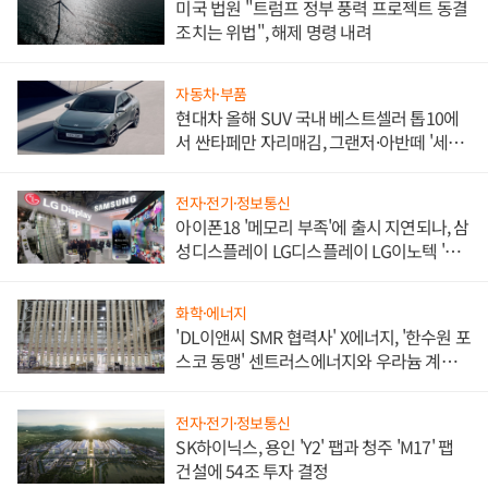
미국 법원 "트럼프 정부 풍력 프로젝트 동결
조치는 위법", 해제 명령 내려
자동차·부품
현대차 올해 SUV 국내 베스트셀러 톱10에
서 싼타페만 자리매김, 그랜저·아반떼 '세단
쌍끌이'로 내수 방어
전자·전기·정보통신
아이폰18 '메모리 부족'에 출시 지연되나, 삼
성디스플레이 LG디스플레이 LG이노텍 '탈
애플' 수익 다각화 속도
화학·에너지
'DL이앤씨 SMR 협력사' X에너지, '한수원 포
스코 동맹' 센트러스에너지와 우라늄 계약
체결
전자·전기·정보통신
SK하이닉스, 용인 'Y2' 팹과 청주 'M17' 팹
건설에 54조 투자 결정