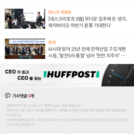
데스크 리포트
[데스크리포트 8월] 무더운 입추에 든 생각,
제약바이오 하반기 훈풍 기대한다
정치
AI시대 맞아 25년 만에 전력산업 구조개편
시동, '발전5사 통합' 넘어 '한전 지주사' 재편
론도
기사댓글
0
개
200자까지 쓰실 수 있습니다. (현재 0 byte / 최대 400byte)
저작권 등 다른 사람의 권리를 침해하거나 명예를 훼손하는 댓글은 관련 법률에 의해 제재를 받을
수 있습니다.
타인에게 불쾌감을 주는 욕설 등 비하하는 단어가 내용에 포함되거나 인신공격성 글은 관리자의 판
단에 의해 삭제 합니다.