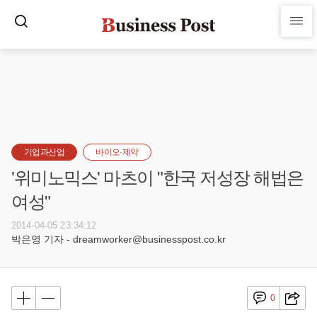
기업과산업
바이오·제약
'위미노믹스' 마츠이 "한국 저성장 해법은
여성"
2014-04-05 23:34:12
박은영 기자 - dreamworker@businesspost.co.kr
0