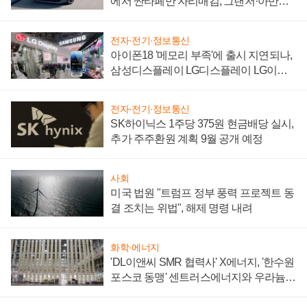
에서 싼타페만 자리매김, 그랜저·아반떼
'세단 쌍끌이'로 내수 방어
전자·전기·정보통신
아이폰18 '메모리 부족'에 출시 지연되나,
삼성디스플레이 LG디스플레이 LG이노
텍 '탈애플' 수익 다각화 속도
전자·전기·정보통신
SK하이닉스 1주당 375원 현금배당 실시,
추가 주주환원 계획 9월 공개 예정
사회
미국 법원 "트럼프 정부 풍력 프로젝트 동
결 조치는 위법", 해제 명령 내려
화학·에너지
'DL이앤씨 SMR 협력사' X에너지, '한수원
포스코 동맹' 센트러스에너지와 우라늄
계약 체결