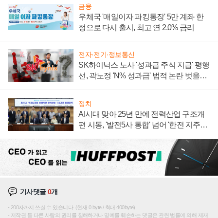
금융
우체국 '매일이자 파킹통장' 5만 계좌 한
정으로 다시 출시, 최고 연 2.0% 금리
전자·전기·정보통신
SK하이닉스 노사 '성과급 주식 지급' 평행
선, 곽노정 'N% 성과급' 법적 논란 벗을지
주목
정치
AI시대 맞아 25년 만에 전력산업 구조개
편 시동, '발전5사 통합' 넘어 '한전 지주사'
재편론도
기사댓글
0
개
200자까지 쓰실 수 있습니다. (현재 0 byte / 최대 400byte)
저작권 등 다른 사람의 권리를 침해하거나 명예를 훼손하는 댓글은 관련 법률에 의해 제재