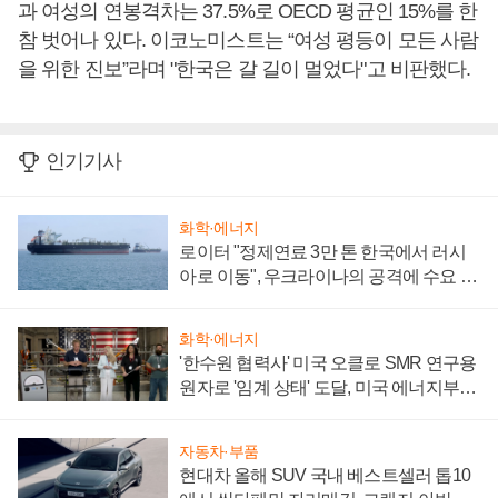
과 여성의 연봉격차는 37.5%로 OECD 평균인 15%를 한
참 벗어나 있다. 이코노미스트는 “여성 평등이 모든 사람
을 위한 진보”라며 "한국은 갈 길이 멀었다"고 비판했다.
인기기사
화학·에너지
로이터 "정제연료 3만 톤 한국에서 러시
아로 이동", 우크라이나의 공격에 수요 늘
어
화학·에너지
'한수원 협력사' 미국 오클로 SMR 연구용
원자로 '임계 상태' 도달, 미국 에너지부
"중요한 이정표"
자동차·부품
현대차 올해 SUV 국내 베스트셀러 톱10