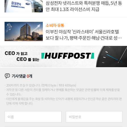
삼성전자 넷리스트와 특허분쟁 매듭, 5년 동
안 최대 1.3조 라이선스비 지급
소비자·유통
이부진 야심작 '신라스테이' 서울신라호텔
보다 잘 나가, 평택·주문진·해남·건대로 성
장판 더 넓힌다
기사댓글
0
개
200자까지 쓰실 수 있습니다. (현재 0 byte / 최대 400byte)
저작권 등 다른 사람의 권리를 침해하거나 명예를 훼손하는 댓글은 관련 법률에 의해 제재를 받을
수 있습니다.
타인에게 불쾌감을 주는 욕설 등 비하하는 단어가 내용에 포함되거나 인신공격성 글은 관리자의 판
단에 의해 삭제 합니다.