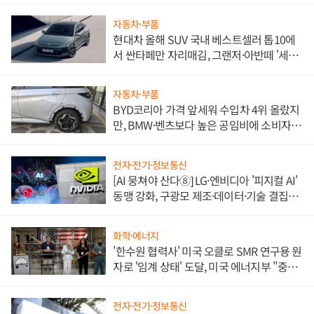
자동차·부품
현대차 올해 SUV 국내 베스트셀러 톱10에
서 싼타페만 자리매김, 그랜저·아반떼 '세단
쌍끌이'로 내수 방어
자동차·부품
BYD코리아 가격 앞세워 수입차 4위 올랐지
만, BMW·벤츠보다 높은 공임비에 소비자
불만 폭발
전자·전기·정보통신
[AI 뭉쳐야 산다⑧] LG·엔비디아 '피지컬 AI'
동맹 강화, 구광모 제조·데이터·기술 결집
해 종합 로보틱스 기업으로
화학·에너지
'한수원 협력사' 미국 오클로 SMR 연구용 원
자로 '임계 상태' 도달, 미국 에너지부 "중요
한 이정표"
전자·전기·정보통신