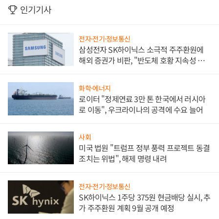
인기기사
전자·전기·정보통신
삼성전자 SK하이닉스 소극적 주주환원에
해외 증권가 비판, "반도체 호황 지속성 의
문"
화학·에너지
로이터 "정제연료 3만 톤 한국에서 러시아
로 이동", 우크라이나의 공격에 수요 늘어
사회
미국 법원 "트럼프 정부 풍력 프로젝트 동결
조치는 위법", 해제 명령 내려
전자·전기·정보통신
SK하이닉스 1주당 375원 현금배당 실시, 추
가 주주환원 계획 9월 공개 예정