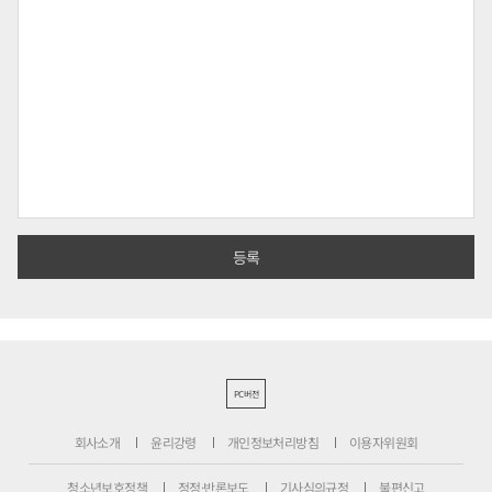
PC버전
회사소개
윤리강령
개인정보처리방침
이용자위원회
청소년보호정책
정정·반론보도
기사심의규정
불편신고