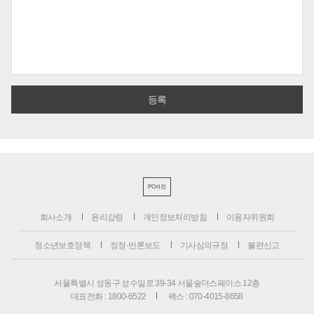
PC버전
회사소개
윤리강령
개인정보처리방침
이용자위원회
청소년보호정책
정정·반론보도
기사심의규정
불편신고
서울특별시 성동구 성수일로 39-34 서울숲더스페이스 12층
대표전화 : 1800-6522
팩스 : 070-4015-8658