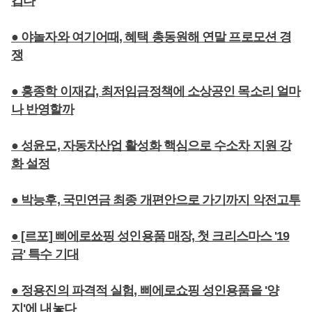
겁다
● 야놀자와 여기어때, 혜택 총동원해 연말 프로모션 경
쟁
● 홍종학 이재갑, 최저임금정책에 소상공인 목소리 얼마
나 반영할까
● 성윤모, 자동차산업 활성화 핵심으로 수소차 지원 강
화 설정
● 박능후, 국민연금 최종 개편안으로 가기까지 악전고투
● [르포] 삐에로쑈핑 성인용품 매장, 첫 크리스마스 '19
금' 특수 기대
● 정용진의 파격적 실험, 삐에로쇼핑 성인용품을 '양
지'에 내놓다