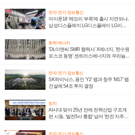
전자·전기·정보통신
아이폰18 '메모리 부족'에 출시 지연되나,
삼성디스플레이 LG디스플레이 LG이노
텍 '탈애플' 수익 다각화 속도
화학·에너지
'DL이앤씨 SMR 협력사' X에너지, '한수원
포스코 동맹' 센트러스에너지와 우라늄
계약 체결
전자·전기·정보통신
SK하이닉스, 용인 'Y2' 팹과 청주 'M17' 팹
건설에 54조 투자 결정
정치
AI시대 맞아 25년 만에 전력산업 구조개
편 시동, '발전5사 통합' 넘어 '한전 지주사'
재편론도
전자·전기·정보통신