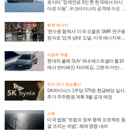
로이터 "정제연료 3만 톤 한국에서 러시
아로 이동", 우크라이나의 공격에 수요 늘
어
화학·에너지
'한수원 협력사' 미국 오클로 SMR 연구용
원자로 '임계 상태' 도달, 미국 에너지부
"중요한 이정표"
자동차·부품
현대차 올해 SUV 국내 베스트셀러 톱10
에서 싼타페만 자리매김, 그랜저·아반떼
'세단 쌍끌이'로 내수 방어
전자·전기·정보통신
SK하이닉스 1주당 375원 현금배당 실시,
추가 주주환원 계획 9월 공개 예정
사회
미국 법원 "트럼프 정부 풍력 프로젝트 동
결 조치는 위법", 해제 명령 내려