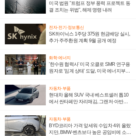
미국 법원 "트럼프 정부 풍력 프로젝트 동
결 조치는 위법", 해제 명령 내려
전자·전기·정보통신
SK하이닉스 1주당 375원 현금배당 실시,
추가 주주환원 계획 9월 공개 예정
화학·에너지
'한수원 협력사' 미국 오클로 SMR 연구용
원자로 '임계 상태' 도달, 미국 에너지부
"중요한 이정표"
자동차·부품
현대차 올해 SUV 국내 베스트셀러 톱10
에서 싼타페만 자리매김, 그랜저·아반떼
'세단 쌍끌이'로 내수 방어
자동차·부품
BYD코리아 가격 앞세워 수입차 4위 올랐
지만, BMW·벤츠보다 높은 공임비에 소비