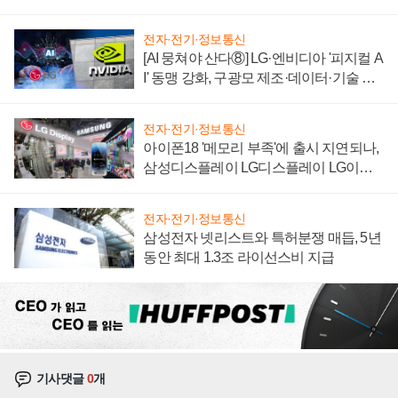
자 불만 폭발
전자·전기·정보통신
[AI 뭉쳐야 산다⑧] LG·엔비디아 '피지컬 A
I' 동맹 강화, 구광모 제조·데이터·기술 결
집해 종합 로보틱스 기업으로
전자·전기·정보통신
아이폰18 '메모리 부족'에 출시 지연되나,
삼성디스플레이 LG디스플레이 LG이노
텍 '탈애플' 수익 다각화 속도
전자·전기·정보통신
삼성전자 넷리스트와 특허분쟁 매듭, 5년
동안 최대 1.3조 라이선스비 지급
기사댓글
0
개