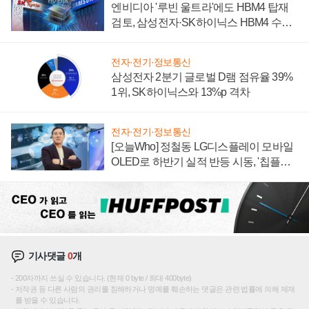
엔비디아 '루빈 울트라'에도 HBM4 탑재
검토, 삼성전자·SK하이닉스 HBM4 수율
에 주도권 갈린다
전자·전기·정보통신
삼성전자 2분기 글로벌 D램 점유율 39%
1위, SK하이닉스와 13%p 격차
전자·전기·정보통신
[오늘Who] 정철동 LG디스플레이 모바일
OLED로 하반기 실적 반등 시동, '칩플레
이션'에 가격 인하 압박은 부담
기사댓글
0
개
200자까지 쓰실 수 있습니다. (현재 0 byte / 최대 400byte)
저작권 등 다른 사람의 권리를 침해하거나 명예를 훼손하는 댓글은 관련 법률에 의해 제재
를 받을 수 있습니다.