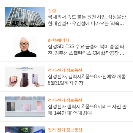
건설
국내외서 속도 붙는 원전 사업, 삼성물산·
현대건설·대우건설에 다가오는 '약속의
시간'
화학·에너지
삼성SDI ESS 수요 급증에 북미 증설 타
진, 최주선 스텔란티스·GM 합작공장 건
설 재추진하나
전자·전기·정보통신
삼성전자, 갤럭시Z 폴드8 사전예약 개통
8월31일까지 연장
전자·전기·정보통신
삼성전자 갤럭시 Z 폴드8 시리즈 사전 판
매 '144만 대' 역대 최대
전자·전기·정보통신