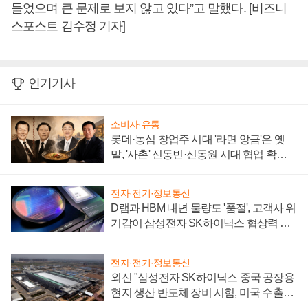
들었으며 큰 문제로 보지 않고 있다”고 말했다. [비즈니
스포스트 김수정 기자]
인기기사
소비자·유통
롯데·농심 창업주 시대 '라면 앙금'은 옛
말, '사촌' 신동빈·신동원 시대 협업 확대
일로
전자·전기·정보통신
D램과 HBM 내년 물량도 '품절', 고객사 위
기감이 삼성전자 SK하이닉스 협상력 더
키워
전자·전기·정보통신
외신 "삼성전자 SK하이닉스 중국 공장용
현지 생산 반도체 장비 시험, 미국 수출통
제 대비"