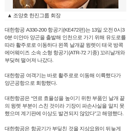
▲ 조양호 한진그룹 회장
대한항공 A330-200 항공기(KE472편)는 13일 오전 0시3
0분 미얀마 양곤을 출발해 인천으로 가기 위해 유도로를
따라 활주로로 이동하다 왼쪽 날개끝 윙렛이 태국 방콕
에어웨이즈 소속 소형 항공기(ATR-72 기종) 꼬리날개와
부딪혀 떨어져 나갔다.
대한항공 여객기는 바로 활주로로 이동해 이륙했다가
양곤공항으로 회항했다.
대한항공은 “연료 효율성을 높이기 위한 부품인 날개 끝
의 윙렛 부분이 스친 것이라 기장이 파손사실을 알지 못
했으며 계기판에 이상도 발견되지 않았다”고 해명했다.
대한항공은 항공기가 부딪친 것을 지상요원이 뒤늦게