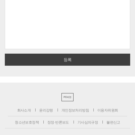
PC버전
회사소개
윤리강령
개인정보처리방침
이용자위원회
청소년보호정책
정정·반론보도
기사심의규정
불편신고