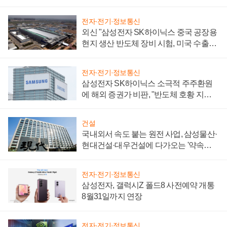
전자·전기·정보통신
외신 "삼성전자 SK하이닉스 중국 공장용
현지 생산 반도체 장비 시험, 미국 수출통
제 대비"
전자·전기·정보통신
삼성전자 SK하이닉스 소극적 주주환원
에 해외 증권가 비판, "반도체 호황 지속
성 의문"
건설
국내외서 속도 붙는 원전 사업, 삼성물산·
현대건설·대우건설에 다가오는 '약속의
시간'
전자·전기·정보통신
삼성전자, 갤럭시Z 폴드8 사전예약 개통
8월31일까지 연장
전자·전기·정보통신