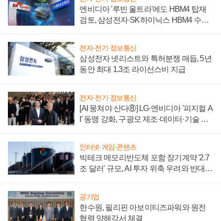
엔비디아 '루빈 울트라'에도 HBM4 탑재
검토, 삼성전자·SK하이닉스 HBM4 수율
에 주도권 갈린다
전자·전기·정보통신
삼성전자 넷리스트와 특허분쟁 매듭, 5년
동안 최대 1.3조 라이선스비 지급
전자·전기·정보통신
[AI 뭉쳐야 산다⑧] LG·엔비디아 '피지컬 A
I' 동맹 강화, 구광모 제조·데이터·기술 결
집해 종합 로보틱스 기업으로
인터넷·게임·콘텐츠
빅테크 메모리반도체 포함 장기계약 '2.7
조 달러' 규모, AI 투자 위축 우려와 반대
신호
공기업
한수원, 필리핀 아보이티즈파워와 원전
협력 양해각서 체결