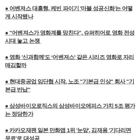
● 어벤져스 대흥행, 케빈 파이기 '마블 성공신화'는 어떻
게 시작됐나
● "어벤져스가 영화계를 망친다", 슈퍼히어로 영화 전성
시대 놓고 논쟁
● 영화 '신과함께'도 ‘어벤져스’ 같은 시리즈 영화로 자리
매김할까
● 현대중공업 임단협 시작, 노조 "기본급 인상" 회사 "기
본급 반납"
● 삼성바이오로직스의 삼성바이오에피스 가치 5조 평가
는 정당한가
● 카카오재팬 일본 만화앱 1위 '눈앞', 김재용 '기다리면
무료'로 대성공