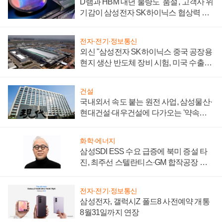
D램과 HBM 내년 물량도 '품절', 고객사 위
기감이 삼성전자 SK하이닉스 협상력 더
키워
전자·전기·정보통신
외신 "삼성전자 SK하이닉스 중국 공장용
현지 생산 반도체 장비 시험, 미국 수출통
제 대비"
건설
국내외서 속도 붙는 원전 사업, 삼성물산·
현대건설·대우건설에 다가오는 '약속의
시간'
화학·에너지
삼성SDI ESS 수요 급증에 북미 증설 타
진, 최주선 스텔란티스·GM 합작공장 건
설 재추진하나
전자·전기·정보통신
삼성전자, 갤럭시Z 폴드8 사전예약 개통
8월31일까지 연장