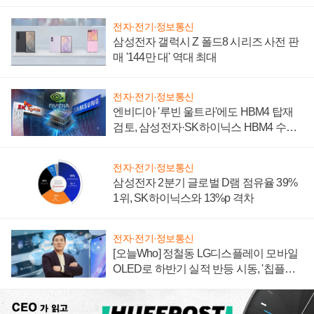
전자·전기·정보통신
삼성전자 갤럭시 Z 폴드8 시리즈 사전 판
매 '144만 대' 역대 최대
전자·전기·정보통신
엔비디아 '루빈 울트라'에도 HBM4 탑재
검토, 삼성전자·SK하이닉스 HBM4 수율
에 주도권 갈린다
전자·전기·정보통신
삼성전자 2분기 글로벌 D램 점유율 39%
1위, SK하이닉스와 13%p 격차
전자·전기·정보통신
[오늘Who] 정철동 LG디스플레이 모바일
OLED로 하반기 실적 반등 시동, '칩플레
이션'에 가격 인하 압박은 부담