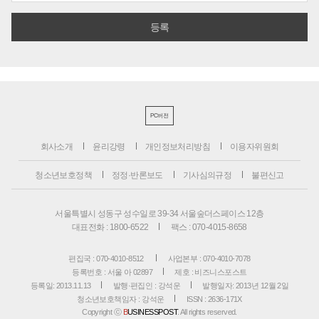
PC버전
회사소개
윤리강령
개인정보처리방침
이용자위원회
청소년보호정책
정정·반론보도
기사심의규정
불편신고
서울특별시 성동구 성수일로 39-34 서울숲더스페이스 12층
대표전화 : 1800-6522
팩스 : 070-4015-8658
편집국 : 070-4010-8512
사업본부 : 070-4010-7078
등록번호 : 서울 아 02897
제호 : 비즈니스포스트
등록일: 2013.11.13
발행·편집인 : 강석운
발행일자: 2013년 12월 2일
청소년보호책임자 : 강석운
ISSN : 2636-171X
Copyright ⓒ
B
USINESSPOST
. All rights reserved.