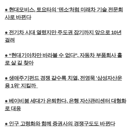
● 현대모비스, 토요타의 '덴소'처럼 미래차 기술 전문회
사로 바뀐다
● 전기차 시대 열렸지만 주도권 잡기까지 앞으로 10년
걸려
● “현대기아차만 바라볼 수 없다”, 자동차 부품회사 홀
로 살 길 찾아
● 생애주기펀드 경쟁 갈수록 치열, 전영묵 '삼성자산운
용 1위' 지킬까
● 베이비붐 세대가 은퇴한다, 은행 자산관리센터 대형화
로 대응
● 인구 고령화와 함께 증권사의 경쟁구도도 바뀐다