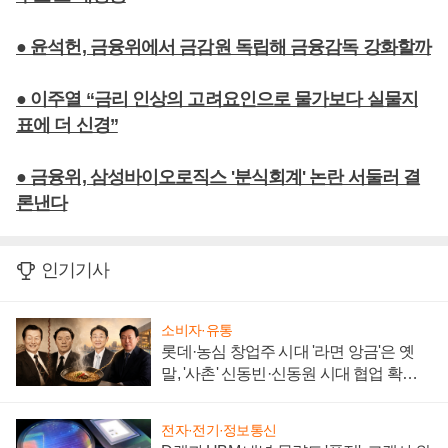
● 윤석헌, 금융위에서 금감원 독립해 금융감독 강화할까
● 이주열 “금리 인상의 고려요인으로 물가보다 실물지
표에 더 신경”
● 금융위, 삼성바이오로직스 '분식회계' 논란 서둘러 결
론낸다
인기기사
소비자·유통
롯데·농심 창업주 시대 '라면 앙금'은 옛
말, '사촌' 신동빈·신동원 시대 협업 확대
일로
전자·전기·정보통신