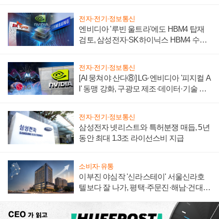
자 불만 폭발
전자·전기·정보통신
엔비디아 '루빈 울트라'에도 HBM4 탑재
검토, 삼성전자·SK하이닉스 HBM4 수율
에 주도권 갈린다
전자·전기·정보통신
[AI 뭉쳐야 산다⑧] LG·엔비디아 '피지컬 A
I' 동맹 강화, 구광모 제조·데이터·기술 결
집해 종합 로보틱스 기업으로
전자·전기·정보통신
삼성전자 넷리스트와 특허분쟁 매듭, 5년
동안 최대 1.3조 라이선스비 지급
소비자·유통
이부진 야심작 '신라스테이' 서울신라호
텔보다 잘 나가, 평택·주문진·해남·건대로
성장판 더 넓힌다