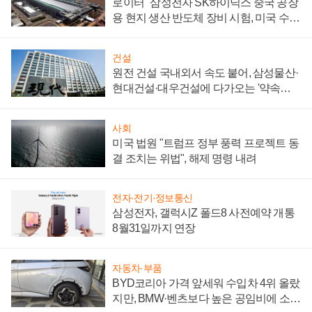
로이터 "삼성전자 SK하이닉스 중국 공장
용 현지 생산 반도체 장비 시험, 미국 수출
통제 대비"
건설
원전 건설 국내외서 속도 붙어, 삼성물산·
현대건설·대우건설에 다가오는 '약속의
시간'
사회
미국 법원 "트럼프 정부 풍력 프로젝트 동
결 조치는 위법", 해제 명령 내려
전자·전기·정보통신
삼성전자, 갤럭시Z 폴드8 사전예약 개통
8월31일까지 연장
자동차·부품
BYD코리아 가격 앞세워 수입차 4위 올랐
지만, BMW·벤츠보다 높은 공임비에 소비