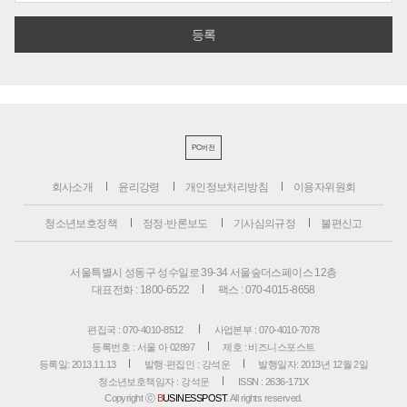
PC버전
회사소개
윤리강령
개인정보처리방침
이용자위원회
청소년보호정책
정정·반론보도
기사심의규정
불편신고
서울특별시 성동구 성수일로 39-34 서울숲더스페이스 12층
대표전화 : 1800-6522
팩스 : 070-4015-8658
편집국 : 070-4010-8512
사업본부 : 070-4010-7078
등록번호 : 서울 아 02897
제호 : 비즈니스포스트
등록일: 2013.11.13
발행·편집인 : 강석운
발행일자: 2013년 12월 2일
청소년보호책임자 : 강석운
ISSN : 2636-171X
Copyright ⓒ
B
USINESSPOST
. All rights reserved.