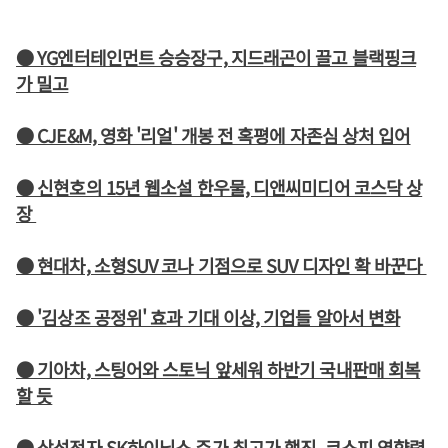
● YG엔터테인먼트 승승장구, 지드래곤이 끌고 블랙핑크
가 밀고
● CJE&M, 영화 '리얼' 개봉 전 혹평에 자존심 상처 입어
● 신현호의 15년 웹소설 한우물, 디앤씨미디어 코스닥 상
장
● 현대차, 소형SUV 코나 기점으로 SUV 디자인 확 바꾼다
● '김상조 공정위' 효과 기대 이상, 기업들 알아서 변화
● 기아차, 스팅어와 스토닉 앞세워 하반기 국내판매 회복
할 듯
● 삼성전자 SK하이닉스 주가 최고가 행진, 코스피 영향력