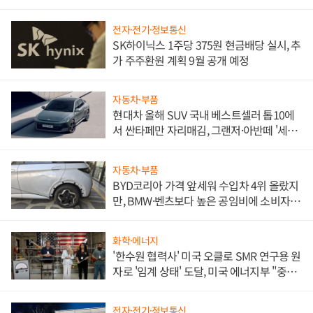
전자·전기·정보통신
SK하이닉스 1주당 375원 현금배당 실시, 추
가 주주환원 계획 9월 공개 예정
자동차·부품
현대차 올해 SUV 국내 베스트셀러 톱10에
서 싼타페만 자리매김, 그랜저·아반떼 '세단
쌍끌이'로 내수 방어
자동차·부품
BYD코리아 가격 앞세워 수입차 4위 올랐지
만, BMW·벤츠보다 높은 공임비에 소비자
불만 폭발
화학·에너지
'한수원 협력사' 미국 오클로 SMR 연구용 원
자로 '임계 상태' 도달, 미국 에너지부 "중요
한 이정표"
전자·전기·정보통신