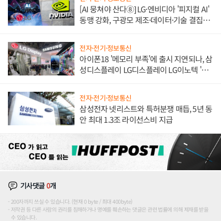
[AI 뭉쳐야 산다⑧] LG·엔비디아 '피지컬 AI'
동맹 강화, 구광모 제조·데이터·기술 결집
해 종합 로보틱스 기업으로
전자·전기·정보통신
아이폰18 '메모리 부족'에 출시 지연되나, 삼
성디스플레이 LG디스플레이 LG이노텍 '탈
애플' 수익 다각화 속도
전자·전기·정보통신
삼성전자 넷리스트와 특허분쟁 매듭, 5년 동
안 최대 1.3조 라이선스비 지급
기사댓글
0
개
200자까지 쓰실 수 있습니다. (현재 0 byte / 최대 400byte)
저작권 등 다른 사람의 권리를 침해하거나 명예를 훼손하는 댓글은 관련 법률에 의해 제재를 받을
수 있습니다.