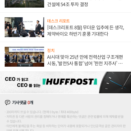
건설에 54조 투자 결정
데스크 리포트
[데스크리포트 8월] 무더운 입추에 든 생각,
제약바이오 하반기 훈풍 기대한다
정치
AI시대 맞아 25년 만에 전력산업 구조개편
시동, '발전5사 통합' 넘어 '한전 지주사' 재편
론도
기사댓글
0
개
200자까지 쓰실 수 있습니다. (현재 0 byte / 최대 400byte)
저작권 등 다른 사람의 권리를 침해하거나 명예를 훼손하는 댓글은 관련 법률에 의해 제재를 받을
수 있습니다.
타인에게 불쾌감을 주는 욕설 등 비하하는 단어가 내용에 포함되거나 인신공격성 글은 관리자의 판
단에 의해 삭제 합니다.