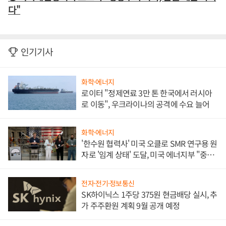
다"
인기기사
화학·에너지
로이터 "정제연료 3만 톤 한국에서 러시아
로 이동", 우크라이나의 공격에 수요 늘어
화학·에너지
'한수원 협력사' 미국 오클로 SMR 연구용 원
자로 '임계 상태' 도달, 미국 에너지부 "중요
한 이정표"
전자·전기·정보통신
SK하이닉스 1주당 375원 현금배당 실시, 추
가 주주환원 계획 9월 공개 예정