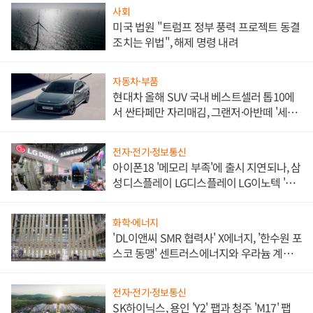
사회
미국 법원 "트럼프 정부 풍력 프로젝트 동결
조치는 위법", 해제 명령 내려
자동차·부품
현대차 올해 SUV 국내 베스트셀러 톱10에
서 싼타페만 자리매김, 그랜저·아반떼 '세단
쌍끌이'로 내수 방어
전자·전기·정보통신
아이폰18 '메모리 부족'에 출시 지연되나, 삼
성디스플레이 LG디스플레이 LG이노텍 '탈
애플' 수익 다각화 속도
화학·에너지
'DL이앤씨 SMR 협력사' X에너지, '한수원 포
스코 동맹' 센트러스에너지와 우라늄 계약
체결
전자·전기·정보통신
SK하이닉스, 용인 'Y2' 팹과 청주 'M17' 팹