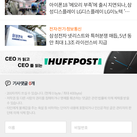
아이폰18 '메모리 부족'에 출시 지연되나, 삼
성디스플레이 LG디스플레이 LG이노텍 '탈
애플' 수익 다각화 속도
전자·전기·정보통신
삼성전자 넷리스트와 특허분쟁 매듭, 5년 동
안 최대 1.3조 라이선스비 지급
기사댓글
0
개
200자까지 쓰실 수 있습니다. (현재 0 byte / 최대 400byte)
저작권 등 다른 사람의 권리를 침해하거나 명예를 훼손하는 댓글은 관련 법률에 의해 제재를 받을
수 있습니다.
타인에게 불쾌감을 주는 욕설 등 비하하는 단어가 내용에 포함되거나 인신공격성 글은 관리자의 판
단에 의해 삭제 합니다.