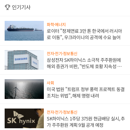
인기기사
화학·에너지
로이터 "정제연료 3만 톤 한국에서 러시아
로 이동", 우크라이나의 공격에 수요 늘어
전자·전기·정보통신
삼성전자 SK하이닉스 소극적 주주환원에
해외 증권가 비판, "반도체 호황 지속성 의
문"
사회
미국 법원 "트럼프 정부 풍력 프로젝트 동결
조치는 위법", 해제 명령 내려
전자·전기·정보통신
SK하이닉스 1주당 375원 현금배당 실시, 추
가 주주환원 계획 9월 공개 예정