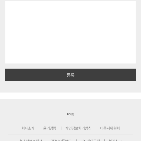
PC버전
회사소개
윤리강령
개인정보처리방침
이용자위원회
청소년보호정책
정정·반론보도
기사심의규정
불편신고