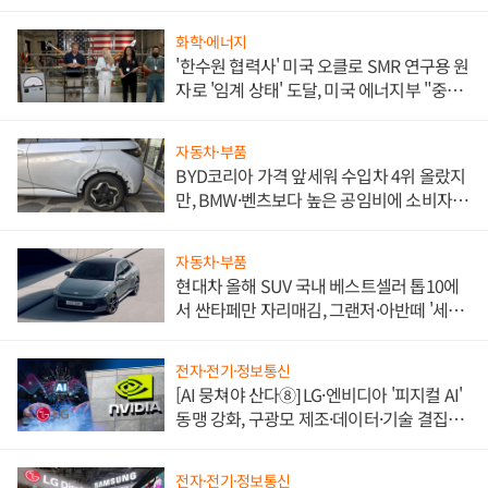
화학·에너지
'한수원 협력사' 미국 오클로 SMR 연구용 원
자로 '임계 상태' 도달, 미국 에너지부 "중요
한 이정표"
자동차·부품
BYD코리아 가격 앞세워 수입차 4위 올랐지
만, BMW·벤츠보다 높은 공임비에 소비자
불만 폭발
자동차·부품
현대차 올해 SUV 국내 베스트셀러 톱10에
서 싼타페만 자리매김, 그랜저·아반떼 '세단
쌍끌이'로 내수 방어
전자·전기·정보통신
[AI 뭉쳐야 산다⑧] LG·엔비디아 '피지컬 AI'
동맹 강화, 구광모 제조·데이터·기술 결집
해 종합 로보틱스 기업으로
전자·전기·정보통신