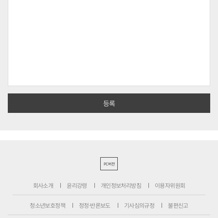
PC버전
회사소개
윤리강령
개인정보처리방침
이용자위원회
청소년보호정책
정정·반론보도
기사심의규정
불편신고