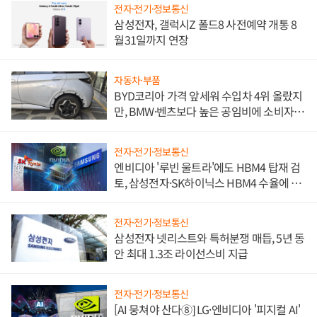
전자·전기·정보통신
삼성전자, 갤럭시Z 폴드8 사전예약 개통 8
월31일까지 연장
자동차·부품
BYD코리아 가격 앞세워 수입차 4위 올랐지
만, BMW·벤츠보다 높은 공임비에 소비자
불만 폭발
전자·전기·정보통신
엔비디아 '루빈 울트라'에도 HBM4 탑재 검
토, 삼성전자·SK하이닉스 HBM4 수율에 주
도권 갈린다
전자·전기·정보통신
삼성전자 넷리스트와 특허분쟁 매듭, 5년 동
안 최대 1.3조 라이선스비 지급
전자·전기·정보통신
[AI 뭉쳐야 산다⑧] LG·엔비디아 '피지컬 AI'