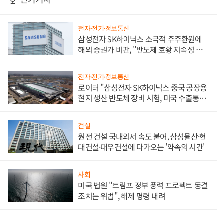
전자·전기·정보통신
삼성전자 SK하이닉스 소극적 주주환원에
해외 증권가 비판, "반도체 호황 지속성 의
문"
전자·전기·정보통신
로이터 "삼성전자 SK하이닉스 중국 공장용
현지 생산 반도체 장비 시험, 미국 수출통제
대비"
건설
원전 건설 국내외서 속도 붙어, 삼성물산·현
대건설·대우건설에 다가오는 '약속의 시간'
사회
미국 법원 "트럼프 정부 풍력 프로젝트 동결
조치는 위법", 해제 명령 내려