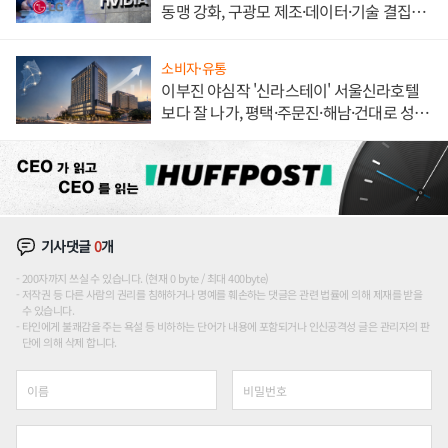
동맹 강화, 구광모 제조·데이터·기술 결집
해 종합 로보틱스 기업으로
소비자·유통
이부진 야심작 '신라스테이' 서울신라호텔
보다 잘 나가, 평택·주문진·해남·건대로 성
장판 더 넓힌다
기사댓글
0
개
200자까지 쓰실 수 있습니다. (현재 0 byte / 최대 400byte)
저작권 등 다른 사람의 권리를 침해하거나 명예를 훼손하는 댓글은 관련 법률에 의해 제재를 받을
수 있습니다.
타인에게 불쾌감을 주는 욕설 등 비하하는 단어가 내용에 포함되거나 인신공격성 글은 관리자의 판
단에 의해 삭제 합니다.