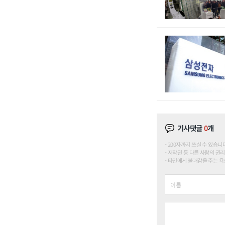
기사댓글
0
개
200자까지 쓰실 수 있습니다. (
저작권 등 다른 사람의 권리
타인에게 불쾌감을 주는 욕설