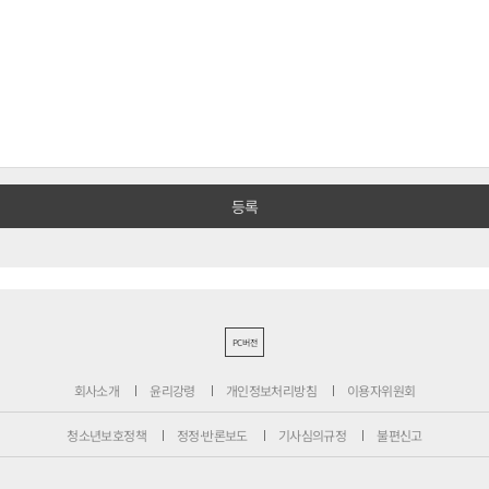
PC버전
회사소개
윤리강령
개인정보처리방침
이용자위원회
청소년보호정책
정정·반론보도
기사심의규정
불편신고