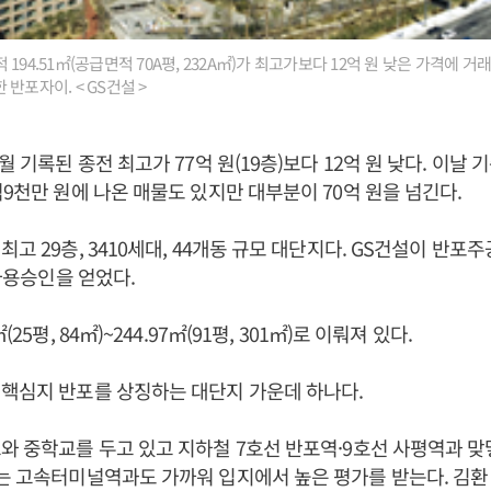
194.51㎡(공급면적 70A평, 232A㎡)가 최고가보다 12억 원 낮은 가격에 거
반포자이. < GS건설 >
월 기록된 종전 최고가 77억 원(19층)보다 12억 원 낮다. 이날
억9천만 원에 나온 매물도 있지만 대부분이 70억 원을 넘긴다.
최고 29층, 3410세대, 44개동 규모 대단지다. GS건설이 반포
 사용승인을 얻었다.
(25평, 84㎡)~244.97㎡(91평, 301㎡)로 이뤄져 있다.
핵심지 반포를 상징하는 대단지 가운데 하나다.
와 중학교를 두고 있고 지하철 7호선 반포역·9호선 사평역과 맞
는 고속터미널역과도 가까워 입지에서 높은 평가를 받는다. 김환