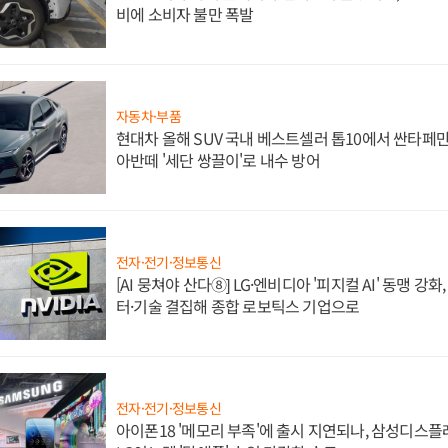
비에 소비자 불만 폭발
자동차·부품
현대차 올해 SUV 국내 베스트셀러 톱10에서 싼타페만
아반떼 '세단 쌍끌이'로 내수 방어
전자·전기·정보통신
[AI 뭉쳐야 산다⑧] LG·엔비디아 '피지컬 AI' 동맹 강
터·기술 결집해 종합 로보틱스 기업으로
전자·전기·정보통신
아이폰18 '메모리 부족'에 출시 지연되나, 삼성디스