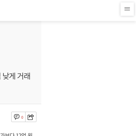
억 낮게 거래
0
고가보다 12억 원