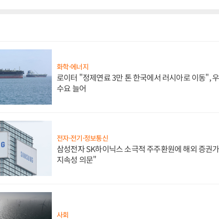
화학·에너지
로이터 "정제연료 3만 톤 한국에서 러시아로 이동",
수요 늘어
전자·전기·정보통신
삼성전자 SK하이닉스 소극적 주주환원에 해외 증권가 
지속성 의문"
사회