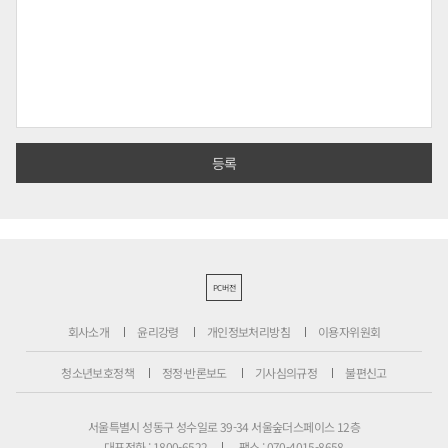
PC버전
회사소개
윤리강령
개인정보처리방침
이용자위원회
청소년보호정책
정정·반론보도
기사심의규정
불편신고
서울특별시 성동구 성수일로 39-34 서울숲더스페이스 12층
대표전화 : 1800-6522
팩스 : 070-4015-8658