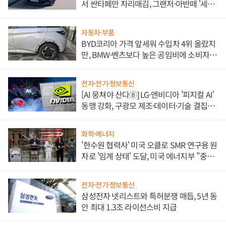
서 싼타페만 자리매김, 그랜저·아반떼 '세단
쌍끌이'로 내수 방어
자동차·부품
BYD코리아 가격 앞세워 수입차 4위 올랐지
만, BMW·벤츠보다 높은 공임비에 소비자
불만 폭발
전자·전기·정보통신
[AI 뭉쳐야 산다⑧] LG·엔비디아 '피지컬 AI'
동맹 강화, 구광모 제조·데이터·기술 결집
해 종합 로보틱스 기업으로
화학·에너지
'한수원 협력사' 미국 오클로 SMR 연구용 원
자로 '임계 상태' 도달, 미국 에너지부 "중요
한 이정표"
전자·전기·정보통신
삼성전자 넷리스트와 특허분쟁 매듭, 5년 동
안 최대 1.3조 라이선스비 지급