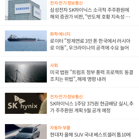
전자·전기·정보통신
삼성전자 SK하이닉스 소극적 주주환원에
해외 증권가 비판, "반도체 호황 지속성 의
문"
화학·에너지
로이터 "정제연료 3만 톤 한국에서 러시아
로 이동", 우크라이나의 공격에 수요 늘어
사회
미국 법원 "트럼프 정부 풍력 프로젝트 동결
조치는 위법", 해제 명령 내려
전자·전기·정보통신
SK하이닉스 1주당 375원 현금배당 실시, 추
가 주주환원 계획 9월 공개 예정
자동차·부품
현대차 올해 SUV 국내 베스트셀러 톱10에