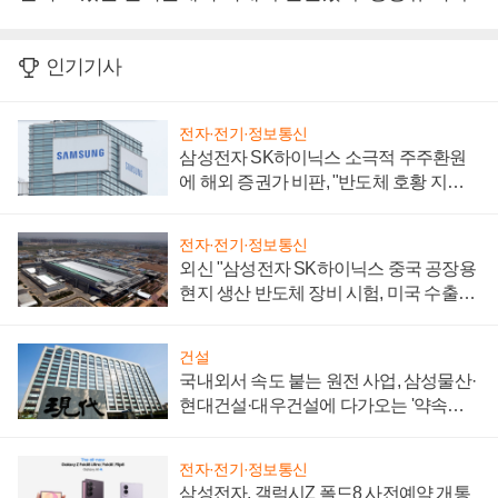
인기기사
전자·전기·정보통신
삼성전자 SK하이닉스 소극적 주주환원
에 해외 증권가 비판, "반도체 호황 지속
성 의문"
전자·전기·정보통신
외신 "삼성전자 SK하이닉스 중국 공장용
현지 생산 반도체 장비 시험, 미국 수출통
제 대비"
건설
국내외서 속도 붙는 원전 사업, 삼성물산·
현대건설·대우건설에 다가오는 '약속의
시간'
전자·전기·정보통신
삼성전자, 갤럭시Z 폴드8 사전예약 개통