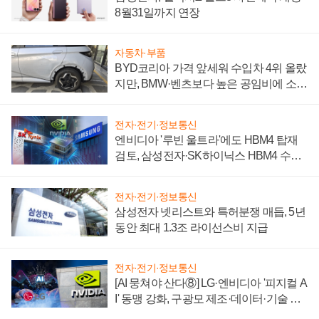
8월31일까지 연장
자동차·부품
BYD코리아 가격 앞세워 수입차 4위 올랐
지만, BMW·벤츠보다 높은 공임비에 소비
자 불만 폭발
전자·전기·정보통신
엔비디아 '루빈 울트라'에도 HBM4 탑재
검토, 삼성전자·SK하이닉스 HBM4 수율
에 주도권 갈린다
전자·전기·정보통신
삼성전자 넷리스트와 특허분쟁 매듭, 5년
동안 최대 1.3조 라이선스비 지급
전자·전기·정보통신
[AI 뭉쳐야 산다⑧] LG·엔비디아 '피지컬 A
I' 동맹 강화, 구광모 제조·데이터·기술 결
집해 종합 로보틱스 기업으로