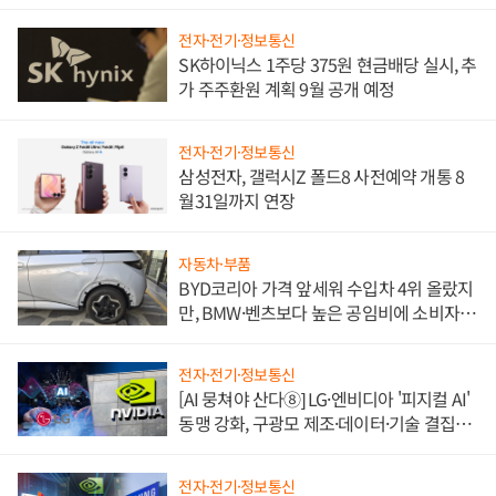
전자·전기·정보통신
SK하이닉스 1주당 375원 현금배당 실시, 추
가 주주환원 계획 9월 공개 예정
전자·전기·정보통신
삼성전자, 갤럭시Z 폴드8 사전예약 개통 8
월31일까지 연장
자동차·부품
BYD코리아 가격 앞세워 수입차 4위 올랐지
만, BMW·벤츠보다 높은 공임비에 소비자
불만 폭발
전자·전기·정보통신
[AI 뭉쳐야 산다⑧] LG·엔비디아 '피지컬 AI'
동맹 강화, 구광모 제조·데이터·기술 결집
해 종합 로보틱스 기업으로
전자·전기·정보통신