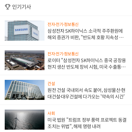
인기기사
전자·전기·정보통신
삼성전자 SK하이닉스 소극적 주주환원에
해외 증권가 비판, "반도체 호황 지속성 의
문"
전자·전기·정보통신
로이터 "삼성전자 SK하이닉스 중국 공장용
현지 생산 반도체 장비 시험, 미국 수출통제
대비"
건설
원전 건설 국내외서 속도 붙어, 삼성물산·현
대건설·대우건설에 다가오는 '약속의 시간'
사회
미국 법원 "트럼프 정부 풍력 프로젝트 동결
조치는 위법", 해제 명령 내려