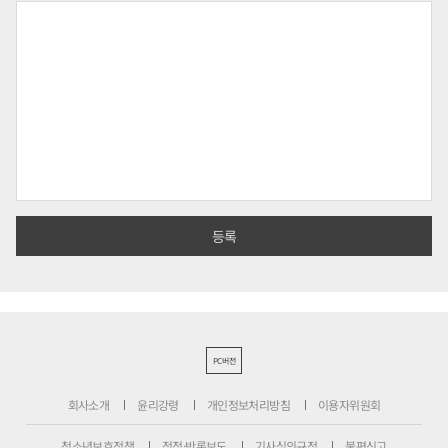
PC버전
회사소개
윤리강령
개인정보처리방침
이용자위원회
청소년보호정책
정정·반론보도
기사심의규정
불편신고