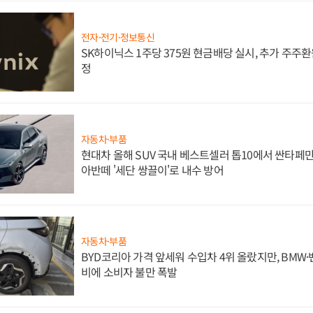
전자·전기·정보통신
SK하이닉스 1주당 375원 현금배당 실시, 추가 주주환
정
자동차·부품
현대차 올해 SUV 국내 베스트셀러 톱10에서 싼타페만
아반떼 '세단 쌍끌이'로 내수 방어
자동차·부품
BYD코리아 가격 앞세워 수입차 4위 올랐지만, BMW
비에 소비자 불만 폭발