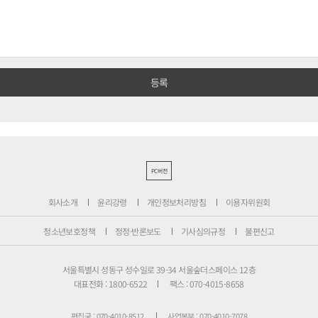
PC버전
회사소개
윤리강령
개인정보처리방침
이용자위원회
청소년보호정책
정정·반론보도
기사심의규정
불편신고
서울특별시 성동구 성수일로 39-34 서울숲더스페이스 12층
대표전화 : 1800-6522
팩스 : 070-4015-8658
편집국 : 070-4010-8512
사업본부 : 070-4010-7078