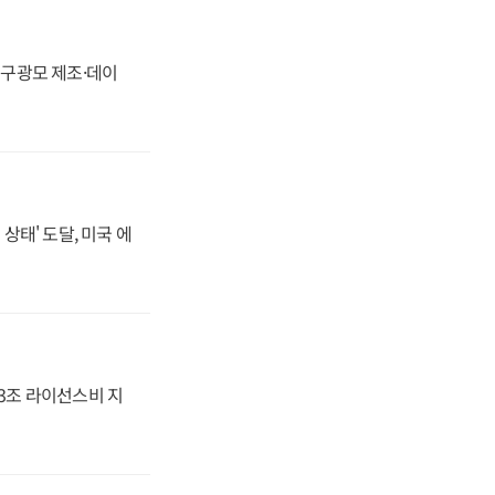
화, 구광모 제조·데이
상태' 도달, 미국 에
.3조 라이선스비 지