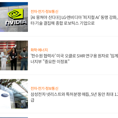
전자·전기·정보통신
[AI 뭉쳐야 산다⑧] LG·엔비디아 '피지컬 AI' 동맹 강
터·기술 결집해 종합 로보틱스 기업으로
화학·에너지
'한수원 협력사' 미국 오클로 SMR 연구용 원자로 '임계 
너지부 "중요한 이정표"
전자·전기·정보통신
삼성전자 넷리스트와 특허분쟁 매듭, 5년 동안 최대 1
급