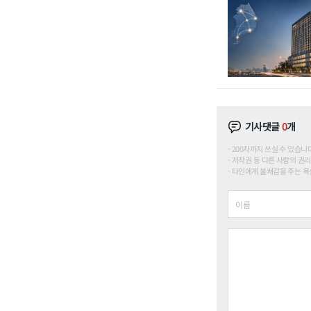
기사댓글
0
개
200자까지 쓰실 수 있습니다. (
저작권 등 다른 사람의 권리
타인에게 불쾌감을 주는 욕설