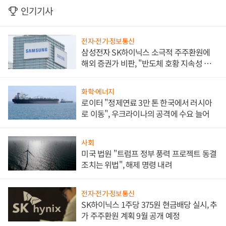
인기기사
전자·전기·정보통신
삼성전자 SK하이닉스 소극적 주주환원에
해외 증권가 비판, "반도체 호황 지속성 의
문"
화학·에너지
로이터 "정제연료 3만 톤 한국에서 러시아
로 이동", 우크라이나의 공격에 수요 늘어
사회
미국 법원 "트럼프 정부 풍력 프로젝트 동결
조치는 위법", 해제 명령 내려
전자·전기·정보통신
SK하이닉스 1주당 375원 현금배당 실시, 추
가 주주환원 계획 9월 공개 예정