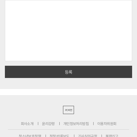
PC버전
회사소개
윤리강령
개인정보처리방침
이용자위원회
청소년보호정책
정정·반론보도
기사심의규정
불편신고