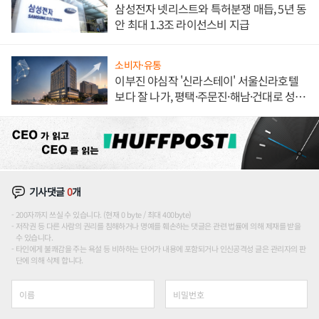
삼성전자 넷리스트와 특허분쟁 매듭, 5년 동
안 최대 1.3조 라이선스비 지급
소비자·유통
이부진 야심작 '신라스테이' 서울신라호텔
보다 잘 나가, 평택·주문진·해남·건대로 성
장판 더 넓힌다
기사댓글
0
개
200자까지 쓰실 수 있습니다. (현재 0 byte / 최대 400byte)
저작권 등 다른 사람의 권리를 침해하거나 명예를 훼손하는 댓글은 관련 법률에 의해 제재를 받을
수 있습니다.
타인에게 불쾌감을 주는 욕설 등 비하하는 단어가 내용에 포함되거나 인신공격성 글은 관리자의 판
단에 의해 삭제 합니다.