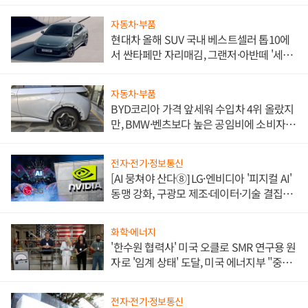
자동차·부품
현대차 올해 SUV 국내 베스트셀러 톱10에
서 싼타페만 자리매김, 그랜저·아반떼 '세단
쌍끌이'로 내수 방어
자동차·부품
BYD코리아 가격 앞세워 수입차 4위 올랐지
만, BMW·벤츠보다 높은 공임비에 소비자
불만 폭발
전자·전기·정보통신
[AI 뭉쳐야 산다⑧] LG·엔비디아 '피지컬 AI'
동맹 강화, 구광모 제조·데이터·기술 결집
해 종합 로보틱스 기업으로
화학·에너지
'한수원 협력사' 미국 오클로 SMR 연구용 원
자로 '임계 상태' 도달, 미국 에너지부 "중요
한 이정표"
전자·전기·정보통신