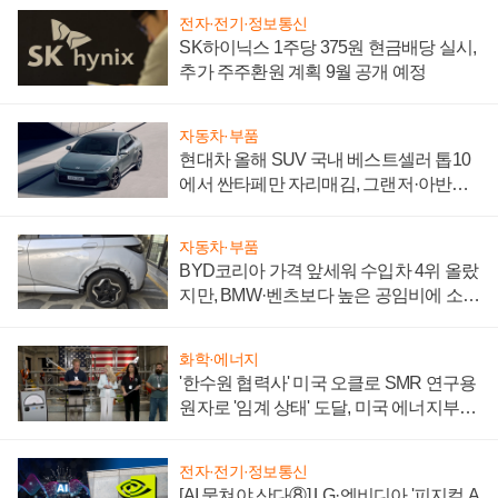
전자·전기·정보통신
SK하이닉스 1주당 375원 현금배당 실시,
추가 주주환원 계획 9월 공개 예정
자동차·부품
현대차 올해 SUV 국내 베스트셀러 톱10
에서 싼타페만 자리매김, 그랜저·아반떼
'세단 쌍끌이'로 내수 방어
자동차·부품
BYD코리아 가격 앞세워 수입차 4위 올랐
지만, BMW·벤츠보다 높은 공임비에 소비
자 불만 폭발
화학·에너지
'한수원 협력사' 미국 오클로 SMR 연구용
원자로 '임계 상태' 도달, 미국 에너지부
"중요한 이정표"
전자·전기·정보통신
[AI 뭉쳐야 산다⑧] LG·엔비디아 '피지컬 A