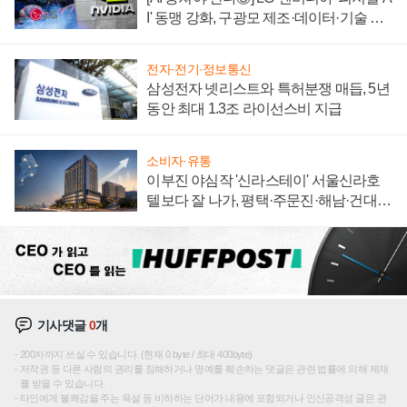
I' 동맹 강화, 구광모 제조·데이터·기술 결
집해 종합 로보틱스 기업으로
전자·전기·정보통신
삼성전자 넷리스트와 특허분쟁 매듭, 5년
동안 최대 1.3조 라이선스비 지급
소비자·유통
이부진 야심작 '신라스테이' 서울신라호
텔보다 잘 나가, 평택·주문진·해남·건대로
성장판 더 넓힌다
기사댓글
0
개
200자까지 쓰실 수 있습니다. (현재 0 byte / 최대 400byte)
저작권 등 다른 사람의 권리를 침해하거나 명예를 훼손하는 댓글은 관련 법률에 의해 제재
를 받을 수 있습니다.
타인에게 불쾌감을 주는 욕설 등 비하하는 단어가 내용에 포함되거나 인신공격성 글은 관