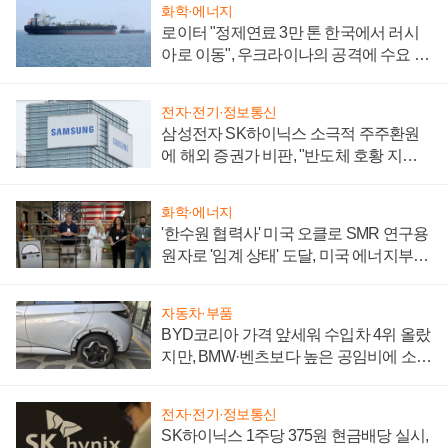
화학·에너지
로이터 "정제연료 3만 톤 한국에서 러시
아로 이동", 우크라이나의 공격에 수요 늘
어
전자·전기·정보통신
삼성전자 SK하이닉스 소극적 주주환원
에 해외 증권가 비판, "반도체 호황 지속
성 의문"
화학·에너지
'한수원 협력사' 미국 오클로 SMR 연구용
원자로 '임계 상태' 도달, 미국 에너지부
"중요한 이정표"
자동차·부품
BYD코리아 가격 앞세워 수입차 4위 올랐
지만, BMW·벤츠보다 높은 공임비에 소비
자 불만 폭발
전자·전기·정보통신
SK하이닉스 1주당 375원 현금배당 실시,