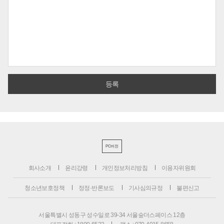
PC버전
회사소개
윤리강령
개인정보처리방침
이용자위원회
청소년보호정책
정정·반론보도
기사심의규정
불편신고
서울특별시 성동구 성수일로 39-34 서울숲더스페이스 12층