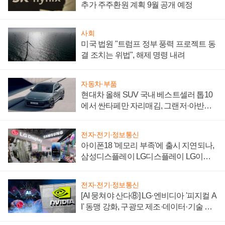
추가 주주환원 계획 9월 공개 예정
사회
미국 법원 "트럼프 정부 풍력 프로젝트 동
결 조치는 위법", 해제 명령 내려
자동차·부품
현대차 올해 SUV 국내 베스트셀러 톱10
에서 싼타페만 자리매김, 그랜저·아반떼
'세단 쌍끌이'로 내수 방어
전자·전기·정보통신
아이폰18 '메모리 부족'에 출시 지연되나,
삼성디스플레이 LG디스플레이 LG이노
텍 '탈애플' 수익 다각화 속도
전자·전기·정보통신
[AI 뭉쳐야 산다⑧] LG·엔비디아 '피지컬 A
I' 동맹 강화, 구광모 제조·데이터·기술 결
집해 종합 로보틱스 기업으로