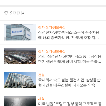
인기기사
전자·전기·정보통신
삼성전자 SK하이닉스 소극적 주주환원
에 해외 증권가 비판, "반도체 호황 지속
성 의문"
전자·전기·정보통신
외신 "삼성전자 SK하이닉스 중국 공장용
현지 생산 반도체 장비 시험, 미국 수출통
제 대비"
건설
국내외서 속도 붙는 원전 사업, 삼성물산·
현대건설·대우건설에 다가오는 '약속의
시간'
사회
미국 법원 "트럼프 정부 풍력 프로젝트 동