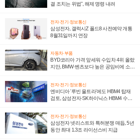
결 조치는 위법", 해제 명령 내려
전자·전기·정보통신
삼성전자, 갤럭시Z 폴드8 사전예약 개통
8월31일까지 연장
자동차·부품
BYD코리아 가격 앞세워 수입차 4위 올랐
지만, BMW·벤츠보다 높은 공임비에 소비
자 불만 폭발
전자·전기·정보통신
엔비디아 '루빈 울트라'에도 HBM4 탑재
검토, 삼성전자·SK하이닉스 HBM4 수율
에 주도권 갈린다
전자·전기·정보통신
삼성전자 넷리스트와 특허분쟁 매듭, 5년
동안 최대 1.3조 라이선스비 지급