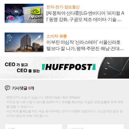
전자·전기·정보통신
[AI 뭉쳐야 산다⑧] LG·엔비디아 '피지컬 A
I' 동맹 강화, 구광모 제조·데이터·기술 결
집해 종합 로보틱스 기업으로
소비자·유통
이부진 야심작 '신라스테이' 서울신라호
텔보다 잘 나가, 평택·주문진·해남·건대로
성장판 더 넓힌다
기사댓글
0
개
200자까지 쓰실 수 있습니다. (현재 0 byte / 최대 400byte)
저작권 등 다른 사람의 권리를 침해하거나 명예를 훼손하는 댓글은 관련 법률에 의해 제재
를 받을 수 있습니다.
타인에게 불쾌감을 주는 욕설 등 비하하는 단어가 내용에 포함되거나 인신공격성 글은 관
리자의 판단에 의해 삭제 합니다.