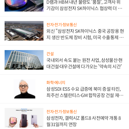
D램과 HBM 내년 물량도 '품절', 고객사 위
기감이 삼성전자 SK하이닉스 협상력 더 키
워
전자·전기·정보통신
외신 "삼성전자 SK하이닉스 중국 공장용 현
지 생산 반도체 장비 시험, 미국 수출통제 대
비"
건설
국내외서 속도 붙는 원전 사업, 삼성물산·현
대건설·대우건설에 다가오는 '약속의 시간'
화학·에너지
삼성SDI ESS 수요 급증에 북미 증설 타진,
최주선 스텔란티스·GM 합작공장 건설 재추
진하나
전자·전기·정보통신
삼성전자, 갤럭시Z 폴드8 사전예약 개통 8
월31일까지 연장