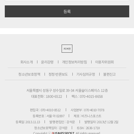
PC버전
회사소개
윤리강령
개인정보처리방침
이용자위원회
청소년보호정책
정정·반론보도
기사심의규정
불편신고
서울특별시 성동구 성수일로 39-34 서울숲더스페이스 12층
대표전화 : 1800-6522
팩스 : 070-4015-8658
편집국 : 070-4010-8512
사업본부 : 070-4010-7078
등록번호 : 서울 아 02897
제호 : 비즈니스포스트
등록일: 2013.11.13
발행·편집인 : 강석운
발행일자: 2013년 12월 2일
청소년보호책임자 : 강석운
ISSN : 2636-171X
Copyright ⓒ
B
USINESSPOST
. All rights reserved.