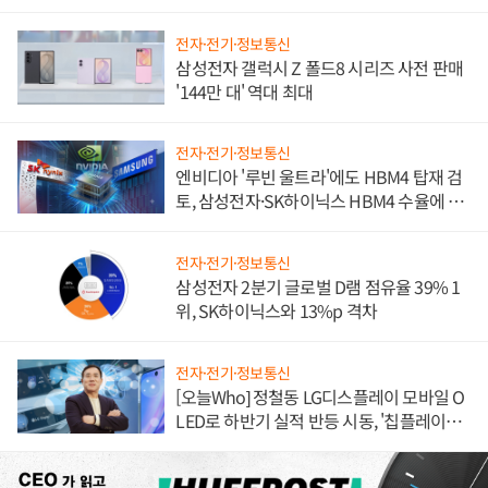
전자·전기·정보통신
삼성전자 갤럭시 Z 폴드8 시리즈 사전 판매
'144만 대' 역대 최대
전자·전기·정보통신
엔비디아 '루빈 울트라'에도 HBM4 탑재 검
토, 삼성전자·SK하이닉스 HBM4 수율에 주
도권 갈린다
전자·전기·정보통신
삼성전자 2분기 글로벌 D램 점유율 39% 1
위, SK하이닉스와 13%p 격차
전자·전기·정보통신
[오늘Who] 정철동 LG디스플레이 모바일 O
LED로 하반기 실적 반등 시동, '칩플레이
션'에 가격 인하 압박은 부담