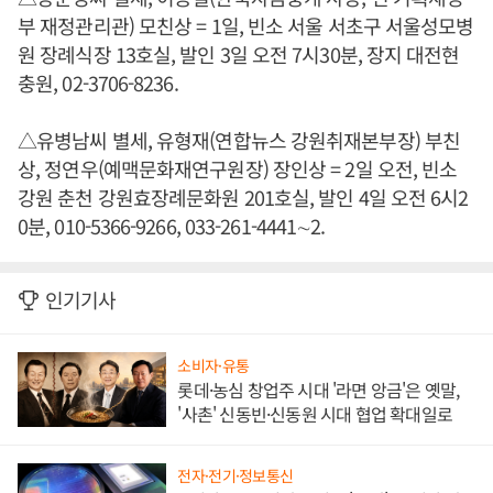
부 재정관리관) 모친상 = 1일, 빈소 서울 서초구 서울성모병
원 장례식장 13호실, 발인 3일 오전 7시30분, 장지 대전현
충원, 02-3706-8236.
△유병남씨 별세, 유형재(연합뉴스 강원취재본부장) 부친
상, 정연우(예맥문화재연구원장) 장인상 = 2일 오전, 빈소
강원 춘천 강원효장례문화원 201호실, 발인 4일 오전 6시2
0분, 010-5366-9266, 033-261-4441∼2.
인기기사
소비자·유통
롯데·농심 창업주 시대 '라면 앙금'은 옛말,
'사촌' 신동빈·신동원 시대 협업 확대일로
전자·전기·정보통신