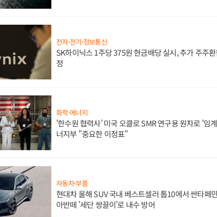
전자·전기·정보통신
SK하이닉스 1주당 375원 현금배당 실시, 추가 주주환
정
화학·에너지
'한수원 협력사' 미국 오클로 SMR 연구용 원자로 '임계 
너지부 "중요한 이정표"
자동차·부품
현대차 올해 SUV 국내 베스트셀러 톱10에서 싼타페만
아반떼 '세단 쌍끌이'로 내수 방어