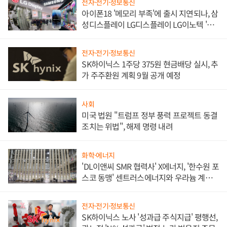
전자·전기·정보통신
아이폰18 '메모리 부족'에 출시 지연되나, 삼
성디스플레이 LG디스플레이 LG이노텍 '탈
애플' 수익 다각화 속도
전자·전기·정보통신
SK하이닉스 1주당 375원 현금배당 실시, 추
가 주주환원 계획 9월 공개 예정
사회
미국 법원 "트럼프 정부 풍력 프로젝트 동결
조치는 위법", 해제 명령 내려
화학·에너지
'DL이앤씨 SMR 협력사' X에너지, '한수원 포
스코 동맹' 센트러스에너지와 우라늄 계약
체결
전자·전기·정보통신
SK하이닉스 노사 '성과급 주식지급' 평행선,