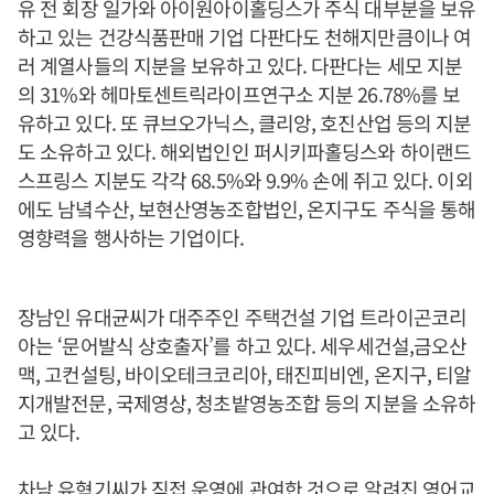
유 전 회장 일가와 아이원아이홀딩스가 주식 대부분을 보유
하고 있는 건강식품판매 기업 다판다도 천해지만큼이나 여
러 계열사들의 지분을 보유하고 있다. 다판다는 세모 지분
의 31%와 헤마토센트릭라이프연구소 지분 26.78%를 보
유하고 있다. 또 큐브오가닉스, 클리앙, 호진산업 등의 지분
도 소유하고 있다. 해외법인인 퍼시키파홀딩스와 하이랜드
스프링스 지분도 각각 68.5%와 9.9% 손에 쥐고 있다. 이외
에도 남녘수산, 보현산영농조합법인, 온지구도 주식을 통해
영향력을 행사하는 기업이다.
장남인 유대균씨가 대주주인 주택건설 기업 트라이곤코리
아는 ‘문어발식 상호출자’를 하고 있다. 세우세건설,금오산
맥, 고컨설팅, 바이오테크코리아, 태진피비엔, 온지구, 티알
지개발전문, 국제영상, 청초밭영농조합 등의 지분을 소유하
고 있다.
차남 유혁기씨가 직접 운영에 관여한 것으로 알려진 영어교