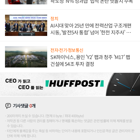
곽노정 'N% 성과급' 법적 논란 벗을지 주목
정치
AI시대 맞아 25년 만에 전력산업 구조개편
시동, '발전5사 통합' 넘어 '한전 지주사' 재편
론도
전자·전기·정보통신
SK하이닉스, 용인 'Y2' 팹과 청주 'M17' 팹
건설에 54조 투자 결정
기사댓글
0
개
200자까지 쓰실 수 있습니다. (현재 0 byte / 최대 400byte)
저작권 등 다른 사람의 권리를 침해하거나 명예를 훼손하는 댓글은 관련 법률에 의해 제재를 받을
수 있습니다.
타인에게 불쾌감을 주는 욕설 등 비하하는 단어가 내용에 포함되거나 인신공격성 글은 관리자의 판
단에 의해 삭제 합니다.