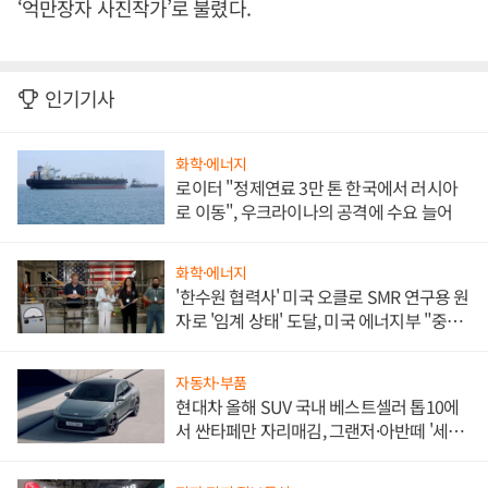
‘억만장자 사진작가’로 불렸다.
인기기사
화학·에너지
로이터 "정제연료 3만 톤 한국에서 러시아
로 이동", 우크라이나의 공격에 수요 늘어
화학·에너지
'한수원 협력사' 미국 오클로 SMR 연구용 원
자로 '임계 상태' 도달, 미국 에너지부 "중요
한 이정표"
자동차·부품
현대차 올해 SUV 국내 베스트셀러 톱10에
서 싼타페만 자리매김, 그랜저·아반떼 '세단
쌍끌이'로 내수 방어