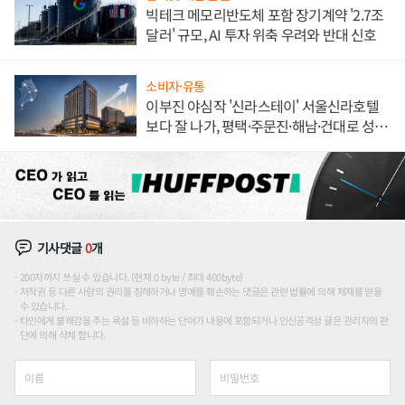
빅테크 메모리반도체 포함 장기계약 '2.7조
달러' 규모, AI 투자 위축 우려와 반대 신호
소비자·유통
이부진 야심작 '신라스테이' 서울신라호텔
보다 잘 나가, 평택·주문진·해남·건대로 성
장판 더 넓힌다
기사댓글
0
개
200자까지 쓰실 수 있습니다. (현재 0 byte / 최대 400byte)
저작권 등 다른 사람의 권리를 침해하거나 명예를 훼손하는 댓글은 관련 법률에 의해 제재를 받을
수 있습니다.
타인에게 불쾌감을 주는 욕설 등 비하하는 단어가 내용에 포함되거나 인신공격성 글은 관리자의 판
단에 의해 삭제 합니다.