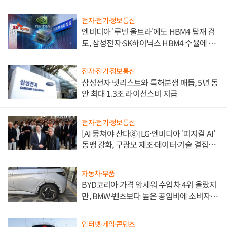
전자·전기·정보통신
엔비디아 '루빈 울트라'에도 HBM4 탑재 검
토, 삼성전자·SK하이닉스 HBM4 수율에 주
도권 갈린다
전자·전기·정보통신
삼성전자 넷리스트와 특허분쟁 매듭, 5년 동
안 최대 1.3조 라이선스비 지급
전자·전기·정보통신
[AI 뭉쳐야 산다⑧] LG·엔비디아 '피지컬 AI'
동맹 강화, 구광모 제조·데이터·기술 결집
해 종합 로보틱스 기업으로
자동차·부품
BYD코리아 가격 앞세워 수입차 4위 올랐지
만, BMW·벤츠보다 높은 공임비에 소비자
불만 폭발
인터넷·게임·콘텐츠