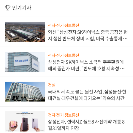
인기기사
전자·전기·정보통신
외신 "삼성전자 SK하이닉스 중국 공장용 현
지 생산 반도체 장비 시험, 미국 수출통제 대
비"
전자·전기·정보통신
삼성전자 SK하이닉스 소극적 주주환원에
해외 증권가 비판, "반도체 호황 지속성 의
문"
건설
국내외서 속도 붙는 원전 사업, 삼성물산·현
대건설·대우건설에 다가오는 '약속의 시간'
전자·전기·정보통신
삼성전자, 갤럭시Z 폴드8 사전예약 개통 8
월31일까지 연장