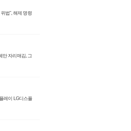
위법", 해제 명령
페만 자리매김, 그
스플레이 LG디스플