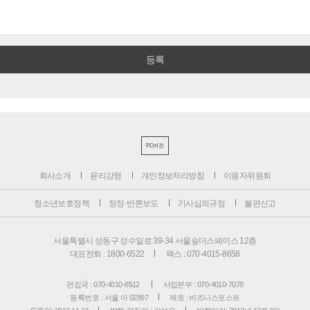
PC버전
회사소개
윤리강령
개인정보처리방침
이용자위원회
청소년보호정책
정정·반론보도
기사심의규정
불편신고
서울특별시 성동구 성수일로 39-34 서울숲더스페이스 12층
대표전화 : 1800-6522
팩스 : 070-4015-8658
편집국 : 070-4010-8512
사업본부 : 070-4010-7078
등록번호 : 서울 아 02897
제호 : 비즈니스포스트