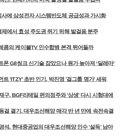
국회사에 삼성전자 시스템반도체 공급성과 가시화
소경제에서 효성 주도권 쥐기 위해 발걸음 분주
텔레콤의 케이블TV 인수합병 본격 뛰어들까
마트폰 G8씽크 신기술 잡았으나 원가 높아져 ‘딜레마’
트 'ITZY' 초반 인기, 박진영 '걸그룹 명가' 세워
 박재구, BGF리테일 편의점주와 '상생' 다시 시험대에
 이동걸 결기, 대우조선해양 매각 반 년 만에 속전속결
 한영석, 현대중공업의 대우조선해양 인수 '설득' 남아