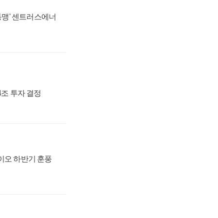
 동맹' 센트러스에너
54조 투자 결정
바이오 하반기 훈풍