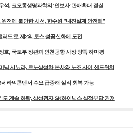
 이우석, 코오롱생명과학의 '인보사' 판매확대 절실
 원전에 불안한 시선, 한수원 "내진설계 안전해"
크샐러드'로 제2의 토스 성공신화에 도전
 최정호, 국토부 장관과 인천공항 사장 양쪽 하마평
 도미닉 시뇨라, 르노삼성차 본사와 노조 사이 샌드위치
적층세라믹콘덴서 수요 급증해 실적 회복 가능
분기도 계속 하락, 삼성전자 SK하이닉스 실적부담 커져