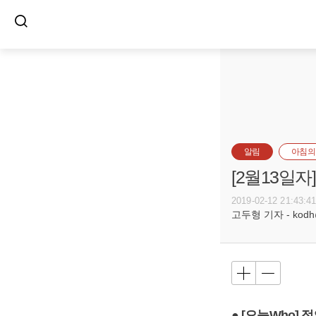
알림
아침의
[2월13일
2019-02-12 21:43:4
고두형 기자 - kodh@b
● [오늘Who]