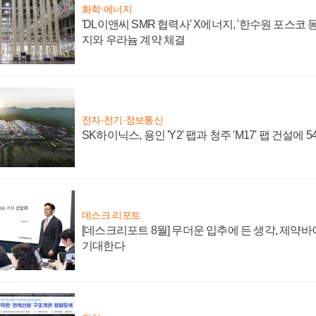
화학·에너지
'DL이앤씨 SMR 협력사' X에너지, '한수원 포스코
지와 우라늄 계약 체결
전자·전기·정보통신
SK하이닉스, 용인 'Y2' 팹과 청주 'M17' 팹 건설에 
데스크 리포트
[데스크리포트 8월] 무더운 입추에 든 생각, 제약
기대한다