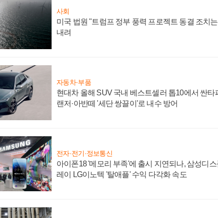
사회
미국 법원 "트럼프 정부 풍력 프로젝트 동결 조치는 
내려
자동차·부품
현대차 올해 SUV 국내 베스트셀러 톱10에서 싼타
랜저·아반떼 '세단 쌍끌이'로 내수 방어
전자·전기·정보통신
아이폰18 '메모리 부족'에 출시 지연되나, 삼성디
레이 LG이노텍 '탈애플' 수익 다각화 속도