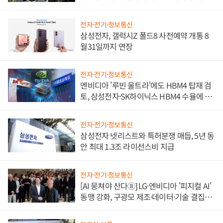
전자·전기·정보통신
삼성전자, 갤럭시Z 폴드8 사전예약 개통 8
월31일까지 연장
전자·전기·정보통신
엔비디아 '루빈 울트라'에도 HBM4 탑재 검
토, 삼성전자·SK하이닉스 HBM4 수율에 주
도권 갈린다
전자·전기·정보통신
삼성전자 넷리스트와 특허분쟁 매듭, 5년 동
안 최대 1.3조 라이선스비 지급
전자·전기·정보통신
[AI 뭉쳐야 산다⑧] LG·엔비디아 '피지컬 AI'
동맹 강화, 구광모 제조·데이터·기술 결집
해 종합 로보틱스 기업으로