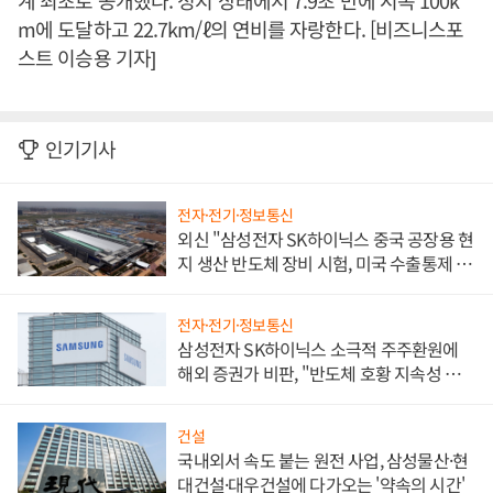
계 최초로 공개했다. 정지 상태에서 7.9초 만에 시속 100k
m에 도달하고 22.7km/ℓ의 연비를 자랑한다. [비즈니스포
스트 이승용 기자]
인기기사
전자·전기·정보통신
외신 "삼성전자 SK하이닉스 중국 공장용 현
지 생산 반도체 장비 시험, 미국 수출통제 대
비"
전자·전기·정보통신
삼성전자 SK하이닉스 소극적 주주환원에
해외 증권가 비판, "반도체 호황 지속성 의
문"
건설
국내외서 속도 붙는 원전 사업, 삼성물산·현
대건설·대우건설에 다가오는 '약속의 시간'