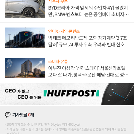
자동차·부품
BYD코리아 가격 앞세워 수입차 4위 올랐지
만, BMW·벤츠보다 높은 공임비에 소비자
불만 폭발
인터넷·게임·콘텐츠
빅테크 메모리반도체 포함 장기계약 '2.7조
달러' 규모, AI 투자 위축 우려와 반대 신호
소비자·유통
이부진 야심작 '신라스테이' 서울신라호텔
보다 잘 나가, 평택·주문진·해남·건대로 성
장판 더 넓힌다
기사댓글
0
개
200자까지 쓰실 수 있습니다. (현재 0 byte / 최대 400byte)
저작권 등 다른 사람의 권리를 침해하거나 명예를 훼손하는 댓글은 관련 법률에 의해 제재를 받을
수 있습니다.