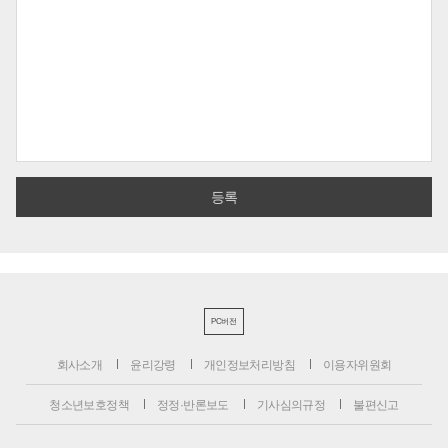
PC버전
회사소개
윤리강령
개인정보처리방침
이용자위원회
청소년보호정책
정정·반론보도
기사심의규정
불편신고