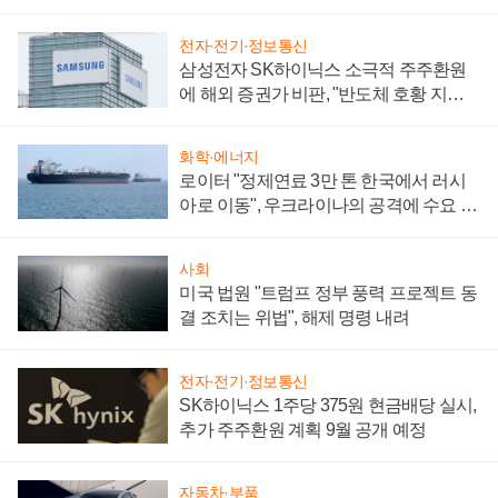
전자·전기·정보통신
삼성전자 SK하이닉스 소극적 주주환원
에 해외 증권가 비판, "반도체 호황 지속
성 의문"
화학·에너지
로이터 "정제연료 3만 톤 한국에서 러시
아로 이동", 우크라이나의 공격에 수요 늘
어
사회
미국 법원 "트럼프 정부 풍력 프로젝트 동
결 조치는 위법", 해제 명령 내려
전자·전기·정보통신
SK하이닉스 1주당 375원 현금배당 실시,
추가 주주환원 계획 9월 공개 예정
자동차·부품