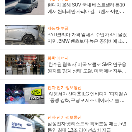
현대차 올해 SUV 국내 베스트셀러 톱10
에서 싼타페만 자리매김, 그랜저·아반떼
'세단 쌍끌이'로 내수 방어
자동차·부품
BYD코리아 가격 앞세워 수입차 4위 올랐
지만, BMW·벤츠보다 높은 공임비에 소비
자 불만 폭발
화학·에너지
'한수원 협력사' 미국 오클로 SMR 연구용
원자로 '임계 상태' 도달, 미국 에너지부
"중요한 이정표"
전자·전기·정보통신
[AI 뭉쳐야 산다⑧] LG·엔비디아 '피지컬 A
I' 동맹 강화, 구광모 제조·데이터·기술 결
집해 종합 로보틱스 기업으로
전자·전기·정보통신
삼성전자 넷리스트와 특허분쟁 매듭, 5년
동안 최대 1.3조 라이선스비 지급