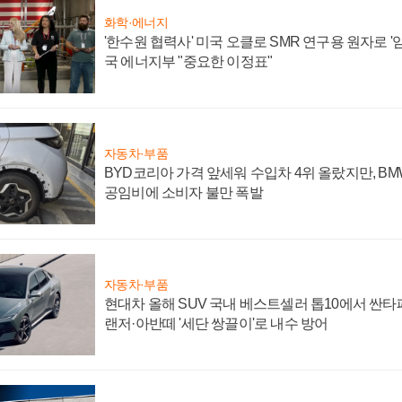
화학·에너지
'한수원 협력사' 미국 오클로 SMR 연구용 원자로 '임
국 에너지부 "중요한 이정표"
자동차·부품
BYD코리아 가격 앞세워 수입차 4위 올랐지만, B
공임비에 소비자 불만 폭발
자동차·부품
현대차 올해 SUV 국내 베스트셀러 톱10에서 싼타
랜저·아반떼 '세단 쌍끌이'로 내수 방어