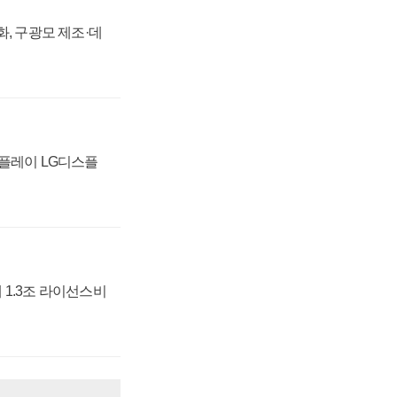
강화, 구광모 제조·데
스플레이 LG디스플
 1.3조 라이선스비