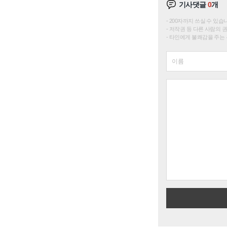
기사댓글
0
개
200자까지 쓰실 수 있습니다. 
저작권 등 다른 사람의 
타인에게 불쾌감을 주는 