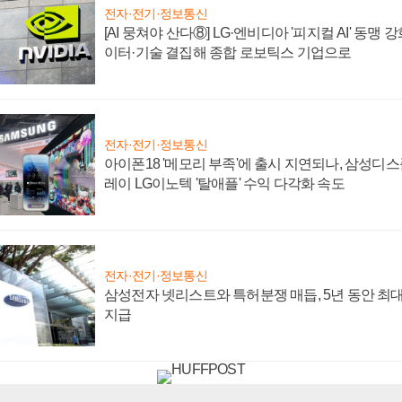
전자·전기·정보통신
[AI 뭉쳐야 산다⑧] LG·엔비디아 '피지컬 AI' 동맹 
이터·기술 결집해 종합 로보틱스 기업으로
전자·전기·정보통신
아이폰18 '메모리 부족'에 출시 지연되나, 삼성디
레이 LG이노텍 '탈애플' 수익 다각화 속도
전자·전기·정보통신
삼성전자 넷리스트와 특허분쟁 매듭, 5년 동안 최대
지급