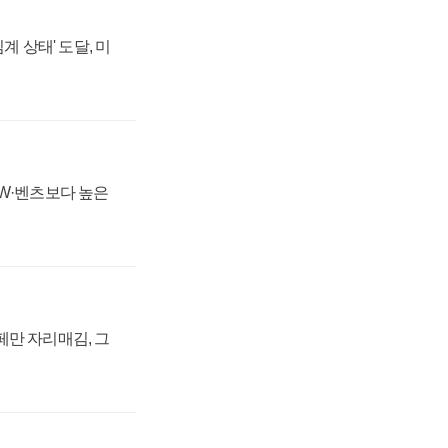
계 상태' 도달, 미
MW·벤츠보다 높은
페만 자리매김, 그