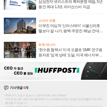
삼성전자 넷리스트와 특허분쟁 매듭, 5년
동안 최대 1.3조 라이선스비 지급
소비자·유통
이부진 야심작 '신라스테이' 서울신라호
텔보다 잘 나가, 평택·주문진·해남·건대로
성장판 더 넓힌다
화학·에너지
'한수원 협력사' 미국 오클로 SMR 연구용
원자로 '임계 상태' 도달, 미국 에너지부
"중요한 이정표"
기사댓글
0
개
200자까지 쓰실 수 있습니다. (현재 0 byte / 최대 400byte)
저작권 등 다른 사람의 권리를 침해하거나 명예를 훼손하는 댓글은 관련 법률에 의해 제재
를 받을 수 있습니다.
타인에게 불쾌감을 주는 욕설 등 비하하는 단어가 내용에 포함되거나 인신공격성 글은 관