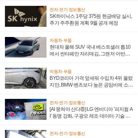
전자·전기·정보통신
SK하이닉스 1주당 375원 현금배당 실시,
추가 주주환원 계획 9월 공개 예정
자동차·부품
현대차 올해 SUV 국내 베스트셀러 톱10
에서 싼타페만 자리매김, 그랜저·아반떼
'세단 쌍끌이'로 내수 방어
자동차·부품
BYD코리아 가격 앞세워 수입차 4위 올랐
지만, BMW·벤츠보다 높은 공임비에 소비
자 불만 폭발
전자·전기·정보통신
[AI 뭉쳐야 산다⑧] LG·엔비디아 '피지컬 A
I' 동맹 강화, 구광모 제조·데이터·기술 결
집해 종합 로보틱스 기업으로
전자·전기·정보통신