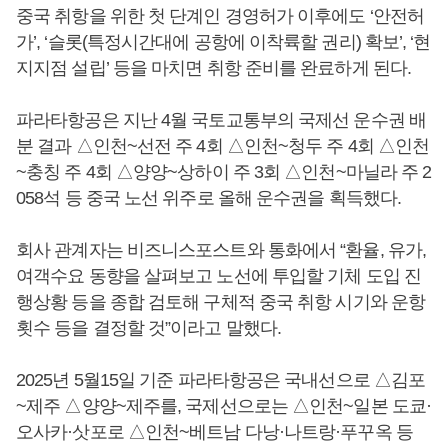
중국 취항을 위한 첫 단계인 경영허가 이후에도 ‘안전허
가’, ‘슬롯(특정시간대에 공항에 이착륙할 권리) 확보’, ‘현
지지점 설립’ 등을 마치면 취항 준비를 완료하게 된다.
파라타항공은 지난 4월 국토교통부의 국제선 운수권 배
분 결과 △인천~선전 주 4회 △인천~청두 주 4회 △인천
~충칭 주 4회 △양양~상하이 주 3회 △인천~마닐라 주 2
058석 등 중국 노선 위주로 올해 운수권을 획득했다.
회사 관계자는 비즈니스포스트와 통화에서 “환율, 유가,
여객수요 동향을 살펴보고 노선에 투입할 기체 도입 진
행상황 등을 종합 검토해 구체적 중국 취항 시기와 운항
횟수 등을 결정할 것”이라고 말했다.
2025년 5월15일 기준 파라타항공은 국내선으로 △김포
~제주 △양양~제주를, 국제선으로는 △인천~일본 도쿄·
오사카·삿포로 △인천~베트남 다낭·나트랑·푸꾸옥 등