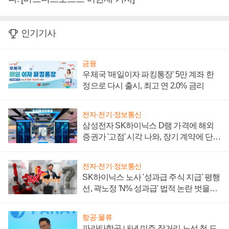
인기기사
금융
우체국 '매일이자 파킹통장' 5만 계좌 한
정으로 다시 출시, 최고 연 2.0% 금리
전자·전기·정보통신
삼성전자 SK하이닉스 D램 가격에 해외
증권가 '고점' 시각 나와, 장기 계약에 단점
부각
전자·전기·정보통신
SK하이닉스 노사 '성과급 주식 지급' 평행
선, 곽노정 'N% 성과급' 법적 논란 벗을지
주목
항공·물류
파라타항공 내년 미주 장거리 노선 첫 도