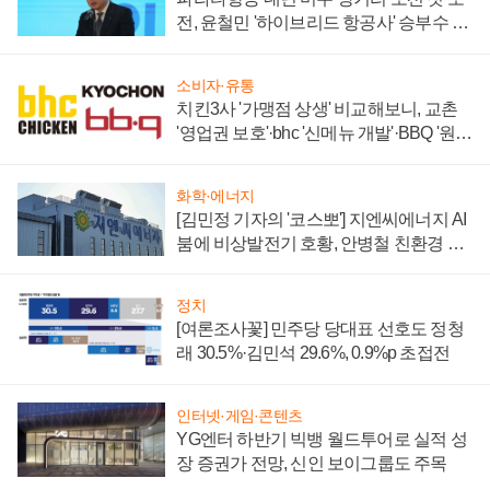
전, 윤철민 '하이브리드 항공사' 승부수 통
할까
소비자·유통
치킨3사 '가맹점 상생' 비교해보니, 교촌
'영업권 보호'·bhc '신메뉴 개발'·BBQ '원가
부담'
화학·에너지
[김민정 기자의 '코스뽀'] 지엔씨에너지 AI
붐에 비상발전기 호황, 안병철 친환경 에
너지 발전전문기업 향한다
정치
[여론조사꽃] 민주당 당대표 선호도 정청
래 30.5%·김민석 29.6%, 0.9%p 초접전
인터넷·게임·콘텐츠
YG엔터 하반기 빅뱅 월드투어로 실적 성
장 증권가 전망, 신인 보이그룹도 주목