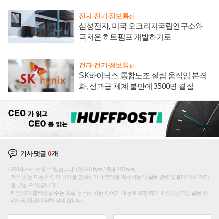
전자·전기·정보통신
삼성전자, 미국 오크리지국립연구소와
극저온 히트펌프 개발하기로
전자·전기·정보통신
SK하이닉스 통합노조 설립 움직임 본격
화, 성과급 체계 불만에 3500명 결집
기사댓글
0
개
200자까지 쓰실 수 있습니다. (현재 0 byte / 최대 400byte)
저작권 등 다른 사람의 권리를 침해하거나 명예를 훼손하는 댓글은 관련 법률에 의해 제재
를 받을 수 있습니다.
타인에게 불쾌감을 주는 욕설 등 비하하는 단어가 내용에 포함되거나 인신공격성 글은 관
리자의 판단에 의해 삭제 합니다.